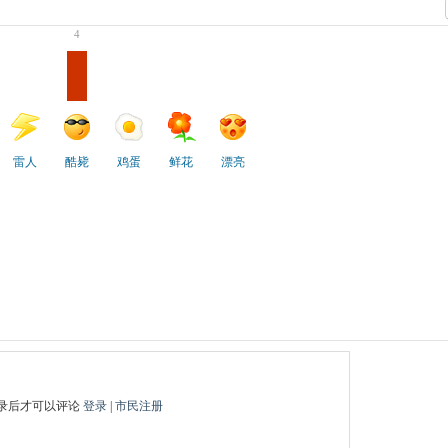
4
雷人
酷毙
鸡蛋
鲜花
漂亮
录后才可以评论
登录
|
市民注册