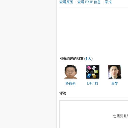
查看原图
|
查看 EXIF 信息
|
举报
刚表态过的朋友 (
4 人
)
路边蓟
DJ小档
壹梦
评论
您需要登