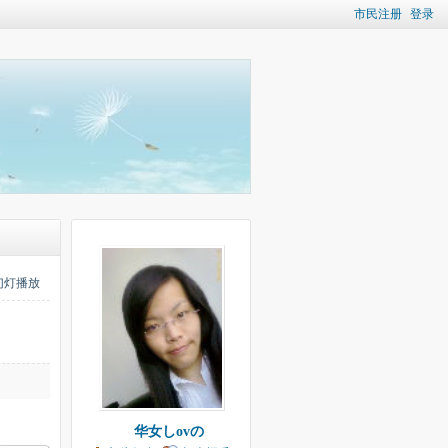
市民注册
登录
幻灯播放
ゞ华女しovの