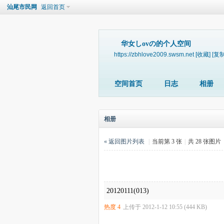
汕尾市民网
返回首页
ゞ华女しovの的个人空间
https://zbhlove2009.swsm.net
[收藏]
[复制
空间首页
日志
相册
相册
« 返回图片列表
|
当前第 3 张
|
共 28 张图片
20120111(013)
热度
4
上传于 2012-1-12 10:55 (444 KB)