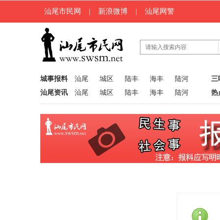
汕尾市民网
|
新浪微博
|
汕尾网警
城事报料
汕尾
城区
陆丰
海丰
陆河
三
汕尾资讯
汕尾
城区
陆丰
海丰
陆河
热