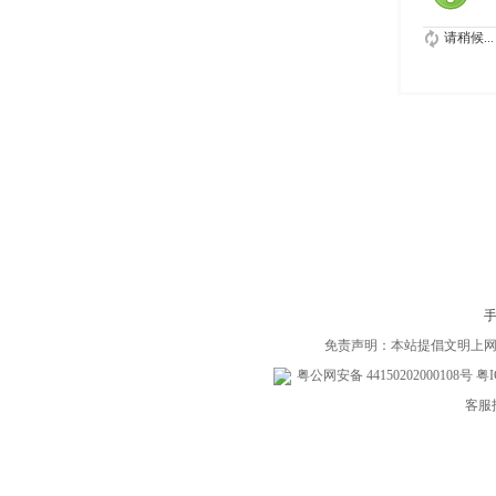
请稍候...
免责声明：本站提倡文明上
粤公网安备 44150202000108号
粤I
客服投