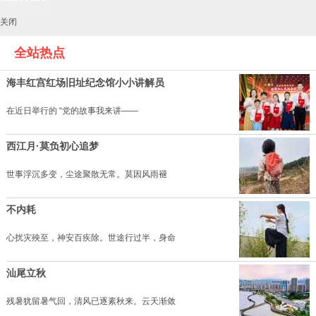
关闭
全站热点
海丰红宫红场旧址纪念馆小小讲解员
在近日举行的 “党的故事我来讲——
西江月·莫负初心追梦
世事浮沉多变，尘途聚散无常。莫因风雨褪
不内耗
心扰灾殃至，神安百疾除。世途行过半，身命
汕尾立秋
残暑犹留暑气回，清风已逐素秋来。云天渐敛