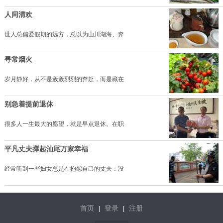
人间清欢
世人总偏爱假期的远方，总以为山川湖海、奔
寻常烟火
岁月静好，从不是轰轰烈烈的奔赴，而是藏在
别急着提前退休
很多人一生最大的愿望，就是早点退休。在职
平凡丈夫撑起汕尾万家幸福
经常听到一些妇女总是在抱怨自己的丈夫：没
首页
登录
注册
|
|