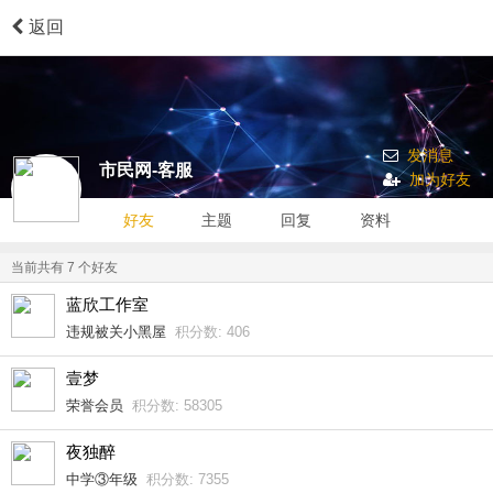
返回
发消息
市民网-客服
加为好友
好友
主题
回复
资料
当前共有
7
个好友
蓝欣工作室
违规被关小黑屋
积分数: 406
壹梦
荣誉会员
积分数: 58305
夜独醉
中学③年级
积分数: 7355