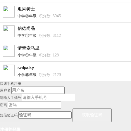
追风骑士
中学③年级
积分数: 6945
信德尚品
中学①年级
积分数: 3112
情牵索马里
小学①年级
积分数: 128
swljxdxy
小学⑥年级
积分数: 2129
快速手机注册
用户名
请输入手机号
密码
短信验证码