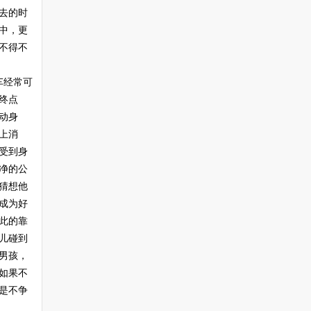
去的时
中，更
不得不
车经常可
终点
动身
上消
受到身
净的公
猜想他
成为好
此的靠
儿碰到
男孩，
如果不
是不争