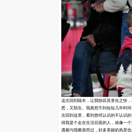
这次回到陆丰，让我惊叹其变化之快，
悉，又陌生。我真想不到短短几年时间
次回到这里，看到曾经认识的不认识的
得我是个走在生活后面的人，就像一个
遇都与我擦肩而过，好多美丽的风景也