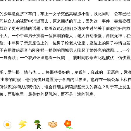
的少年急促挤下车门，车上一女子突然高喊抓小偷，以此同时，公车已经
间从众人的视野中消逝而去，原来拥挤的车上，因为这一事件，突然变得
找到了更有激情的话题，接着议论起她们身边发生过的关于偷盗抢奸的故
个人。一个中年男子扶着一位体弱的老人，老人行动缓慢，两眼无神，在
险。中年男子示意座位上的一位男子给老人让座，座位上的男子神情自若
子在用微信语音与刚刚摇一摇到的同城男人聊起了婚外恋的话题
……
一个
一袋春联；一个农妇怀里抱着一只鹅……霎时间吵杂声此起彼伏，仿佛置
乐，爱与恨，情与仇
……
将那些美好的，卑贱的，真诚的，丑恶的，风
露出来的时候，他们仿佛只是置身于各自的世界里。
也许在一辆公车上和
所认识的和认识我们的，谁会仔细去阅读那些无关的存在？
对于车上发生
象，而影象里，最美妙的是乳沟，而不是丰满的乳房。