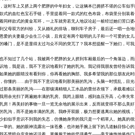
，这时车上又挤上两个肥胖的中年妇女，让这辆本已拥挤不堪的公车似乎
款式的血红色宝石手链，手里提着同一款式的红色布袋，布袋里分别装着
着同样款式的黄金耳环，一上车就旁若无人地议论起一桩经过她们苦口婆
到父母双方的纠纷，又从婚礼的排场，聊到车子房子，最后还一唱一合地
恩爱的夫妻最少会生三小孩，且肯定有两个聪明的儿子和一个可爱的女儿
的嗓门，是不是显得太过与众不同的突兀了？我本想提醒一下她们，可我
也不知过了几个站，我被两个肥胖的女人挤到车厢最后的一个角落边，而
识地，我是说，我不下意识地看到了她的乳沟。我记得我朋友曾经告诉我
如果她的眼睛没有看到你，你再看她的胸部。我多希望我的那位朋友此时
，你懂的……由于我不下意识地看到那美丽的乳沟，头脑一时慌乱，目光
过那条美丽的乳沟——在那镶满精细人工水晶的蕾丝衣领下，承载着难以
我用余光扫了两遍她丰满的乳房。我闭上眼睛，感到血压升高，心率失常
乳房！再美好的事物一旦一览无余地的展示出来，反而就变得不那么美好
的乳沟，而不是她丰满的乳房。我睁开双眼，极力想要逃离出她的视线，
少妇似乎意识不到我的失态，仿佛她身旁的我只是一个稻草人。她真的很
一举的。她的眼神流露出一抹苍桑，也许她手腕上留下的几道触目惊心的
我不禁暗自庆幸她还活着，更佩服于她的坚强勇气——毫无掩饰地将伤口