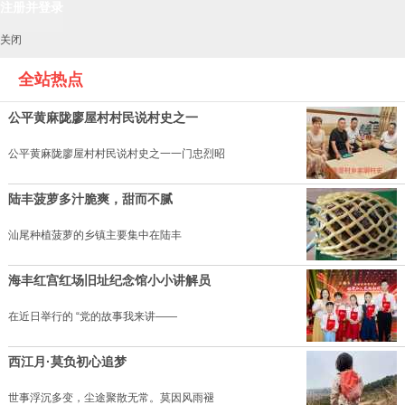
关闭
全站热点
公平黄麻陇廖屋村村民说村史之一
公平黄麻陇廖屋村村民说村史之一一门忠烈昭
陆丰菠萝多汁脆爽，甜而不腻
汕尾种植菠萝的乡镇主要集中在陆丰
海丰红宫红场旧址纪念馆小小讲解员
在近日举行的 “党的故事我来讲——
西江月·莫负初心追梦
世事浮沉多变，尘途聚散无常。莫因风雨褪