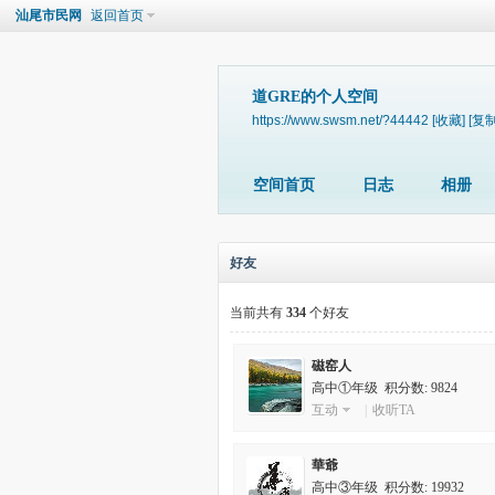
汕尾市民网
返回首页
道GRE的个人空间
https://www.swsm.net/?44442
[收藏]
[复制
空间首页
日志
相册
好友
当前共有
334
个好友
磁窑人
高中①年级
积分数: 9824
互动
|
收听TA
華爺
高中③年级
积分数: 19932