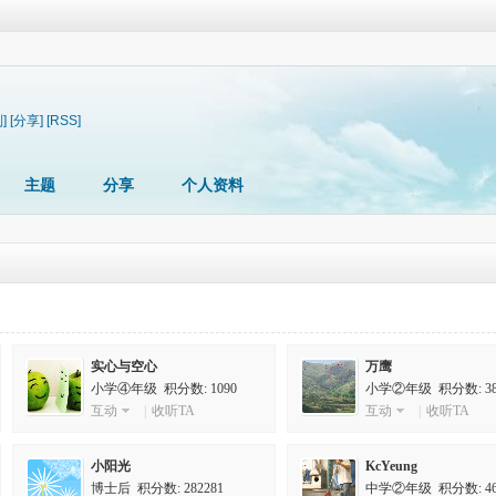
]
[分享]
[RSS]
主题
分享
个人资料
实心与空心
万鹰
小学④年级
积分数: 1090
小学②年级
积分数: 38
互动
|
收听TA
互动
|
收听TA
小阳光
KcYeung
博士后
积分数: 282281
中学②年级
积分数: 46