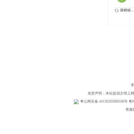
请稍候...
免责声明：本站提倡文明上
粤公网安备 44150202000108号
粤I
客服投