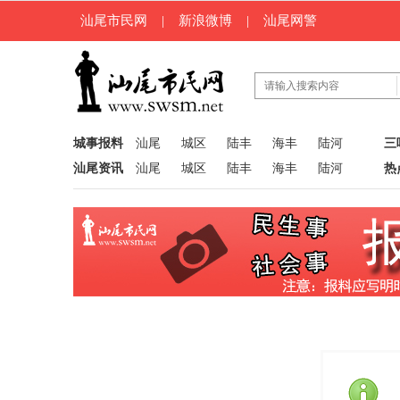
汕尾市民网
|
新浪微博
|
汕尾网警
城事报料
汕尾
城区
陆丰
海丰
陆河
三
汕尾资讯
汕尾
城区
陆丰
海丰
陆河
热