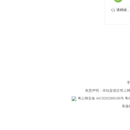
请稍候...
免责声明：本站提倡文明上
粤公网安备 44150202000108号
粤I
客服投