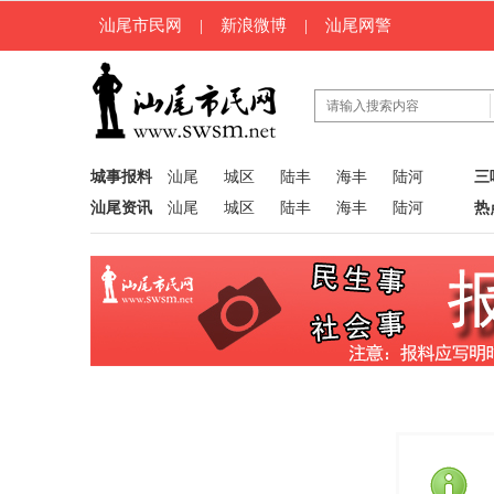
汕尾市民网
|
新浪微博
|
汕尾网警
城事报料
汕尾
城区
陆丰
海丰
陆河
三
汕尾资讯
汕尾
城区
陆丰
海丰
陆河
热