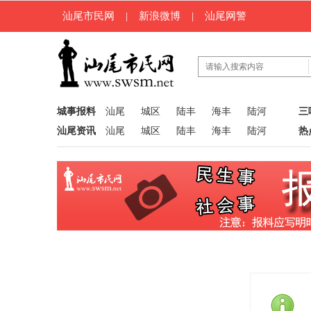
汕尾市民网
|
新浪微博
|
汕尾网警
城事报料
汕尾
城区
陆丰
海丰
陆河
三
汕尾资讯
汕尾
城区
陆丰
海丰
陆河
热