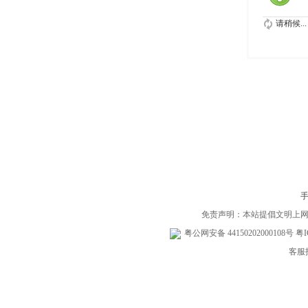
请稍候...
免责声明：本站提倡文明上
粤公网安备 44150202000108号
粤I
客服投