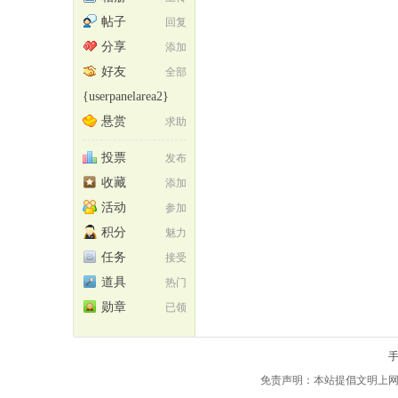
帖子
回复
分享
添加
好友
全部
{userpanelarea2}
悬赏
求助
投票
发布
尾
收藏
添加
活动
参加
积分
魅力
任务
接受
道具
热门
勋章
已领
市
免责声明：本站提倡文明上