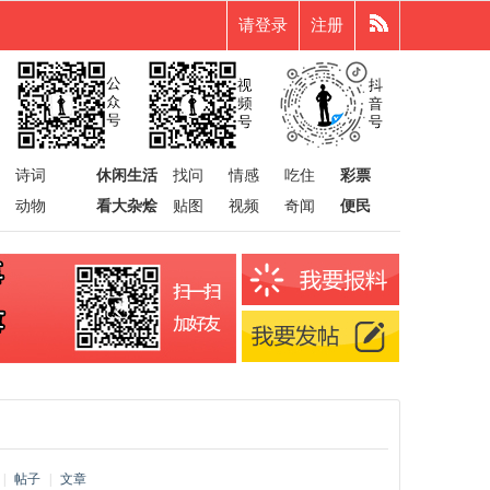
请登录
注册
诗词
休闲生活
找问
情感
吃住
彩票
动物
看大杂烩
贴图
视频
奇闻
便民
|
帖子
|
文章