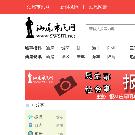
汕尾市民网
|
新浪微博
|
汕尾网警
城事报料
汕尾
城区
陆丰
海丰
陆河
三
汕尾资讯
汕尾
城区
陆丰
海丰
陆河
热
分享
微博
发布
日志
发布
汕
›
相册
上传