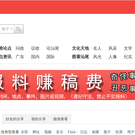
帖子
唯论点
问政
议政
论汕尾
文化天地
名人
风采
文学
点资讯
广东
国内
国际
图看汕尾
风光
人像
纪实
好友的分享
我的分享
随便看看
按类型查看:
全部
|
网址
|
视频
|
音乐
|
Flash
|
日志
|
相册
|
图片
|
投票
|
用户