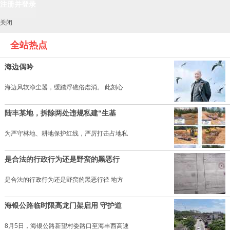
关闭
全站热点
海边偶吟
海边风软净尘嚣，缓踏浮礁俗虑消。 此刻心
陆丰某地，拆除两处违规私建“生基
为严守林地、耕地保护红线，严厉打击占地私
是合法的行政行为还是野蛮的黑恶行
是合法的行政行为还是野蛮的黑恶行径 地方
海银公路临时限高龙门架启用 守护道
8月5日，海银公路新望村委路口至海丰西高速