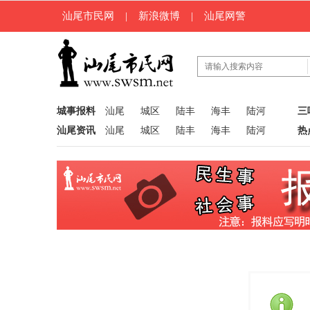
汕尾市民网
|
新浪微博
|
汕尾网警
城事报料
汕尾
城区
陆丰
海丰
陆河
三
汕尾资讯
汕尾
城区
陆丰
海丰
陆河
热