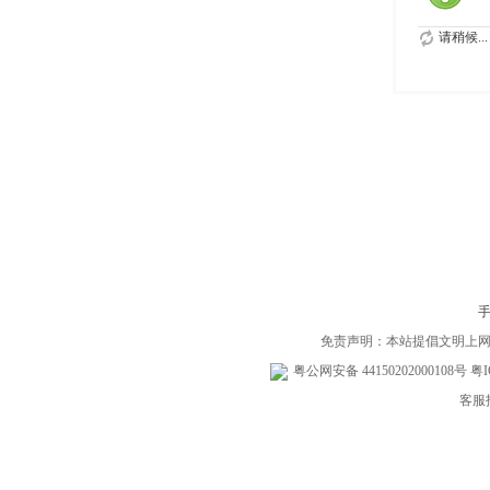
请稍候...
免责声明：本站提倡文明上
粤公网安备 44150202000108号
粤I
客服投