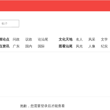
帖子
唯论点
问政
议政
论汕尾
文化天地
名人
风采
文学
点资讯
广东
国内
国际
图看汕尾
风光
人像
纪实
抱歉，您需要登录后才能查看