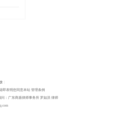
放
|
陆即表明您同意本站
管理条例
律顾问：广东商盾律师事务所
罗如洪
律师
com