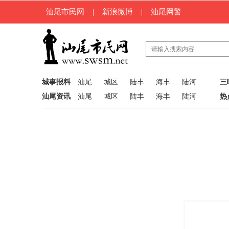
汕尾市民网
|
新浪微博
|
汕尾网警
城事报料
汕尾
城区
陆丰
海丰
陆河
三
汕尾资讯
汕尾
城区
陆丰
海丰
陆河
热