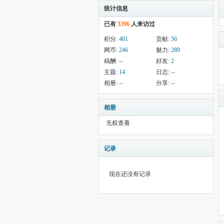
统计信息
已有
3396
人来访过
积分:
401
贡献:
56
网币:
246
魅力:
289
稿酬:
--
好友:
2
主题:
14
日志:
--
相册:
--
分享:
--
相册
无权查看
记录
现在还没有记录