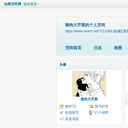
汕尾市民网
返回首页
猪肉大芹菜的个人空间
https://www.swsm.net/?111369
[收藏]
[复
空间首页
日志
相册
头像
猪肉大芹菜
收听TA
加为好友
给我留言
打个招呼
发送消息