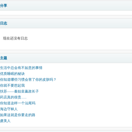
分享
日志
现在还没有日志
主题
生活中总会有不如意的事情
优质睡眠的秘诀
你知道哪些习惯会害了你的皮肤吗？
你就不要想起我
扶苏——秦始皇嬴政长子
药店真的很贵......
你知道这样一个汕尾吗
海边守林人
如果这就是你要走的路
虞美人