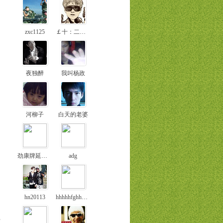
zxc1125
￡十：二少＆
夜独醉
我叫杨政
河柳子
白天的老婆
劲康牌延时喷剂
adg
hn20113
hhhhhfghhhhhh
部