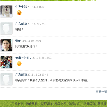
午夜牛郎
2013-6-5 18:58
广东刺花
2013-5-20 22:21
谢谢！
壹梦
2013-5-19 15:00
同城朋友欢迎你！
★疯♂少爷ㄟ
2012-5-26 12:23
广东刺花
2011-11-22 19:44
很高兴有了我的个人空间，今后能与大家共享快乐和幸福。
查看全
手机浏览
|
操作教程
|
关于我们
|
规章制度
|
防骗说明
|
举报指南
|
新浪微