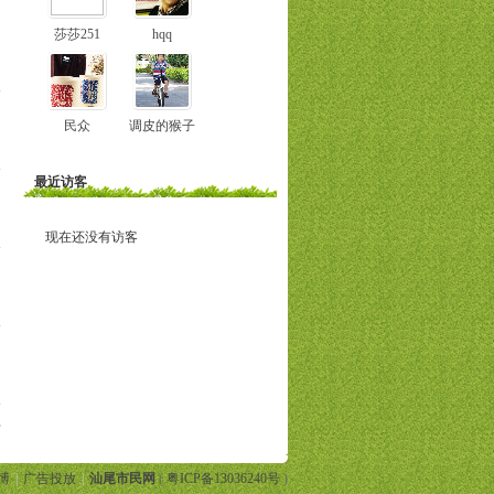
莎莎251
hqq
民众
调皮的猴子
最近访客
现在还没有访客
部
博
|
广告投放
|
汕尾市民网
(
粤ICP备13036240号
)