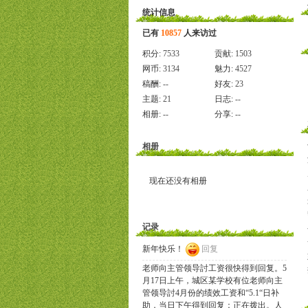
统计信息
已有
10857
人来访过
积分:
7533
贡献:
1503
网币:
3134
魅力:
4527
稿酬:
--
好友:
23
主题:
21
日志:
--
相册:
--
分享:
--
相册
现在还没有相册
记录
新年快乐！
回复
老师向主管领导討工资很快得到回复。5
月17日上午，城区某学校有位老师向主
管领导討4月份的绩效工资和“5.1“日补
助，当日下午得到回复：正在拨出。人