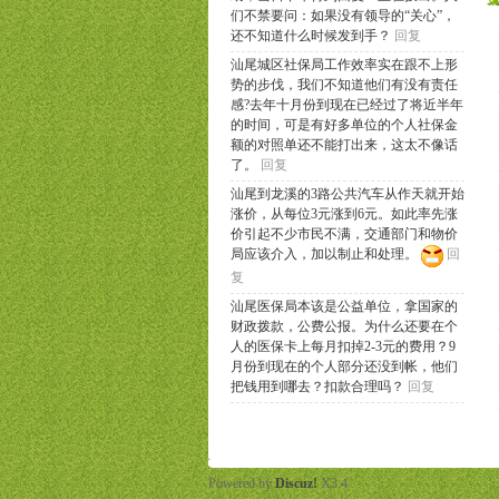
们不禁要问：如果没有领导的“关心”，
还不知道什么时候发到手？
回复
汕尾城区社保局工作效率实在跟不上形
势的步伐，我们不知道他们有没有责任
感?去年十月份到现在已经过了将近半年
的时间，可是有好多单位的个人社保金
额的对照单还不能打出来，这太不像话
了。
回复
汕尾到龙溪的3路公共汽车从作天就开始
涨价，从每位3元涨到6元。如此率先涨
价引起不少市民不满，交通部门和物价
局应该介入，加以制止和处理。
回
复
汕尾医保局本该是公益单位，拿国家的
财政拨款，公费公报。为什么还要在个
人的医保卡上每月扣掉2-3元的费用？9
月份到现在的个人部分还没到帐，他们
把钱用到哪去？扣款合理吗？
回复
Powered by
Discuz!
X3.4