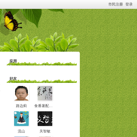
市民注册
登录
应用
好友
料
路边蓟
食番薯配菜补
流山
关智敏