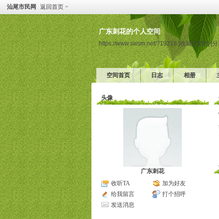
汕尾市民网
返回首页
广东刺花的个人空间
https://www.swsm.net/?19218
[收藏]
[复制]
[分
空间首页
日志
相册
头像
广东刺花
收听TA
加为好友
给我留言
打个招呼
发送消息