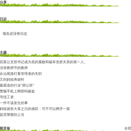
分享
日志
现在还没有日志
主题
切莫让支部书记成为党的腐败和破坏党群关系的第一人。
没有教师节的教师
从汕尾路灯看管理者的失职
又到妈祖寿诞时
最霸道的行业“师公班”
警惕手机上网密码被盗
寻找工资
一件不该发生的事
妈祖诞辰大喜之日的感叹：可不可以网开一面
提高警惕别上当
留言板
全