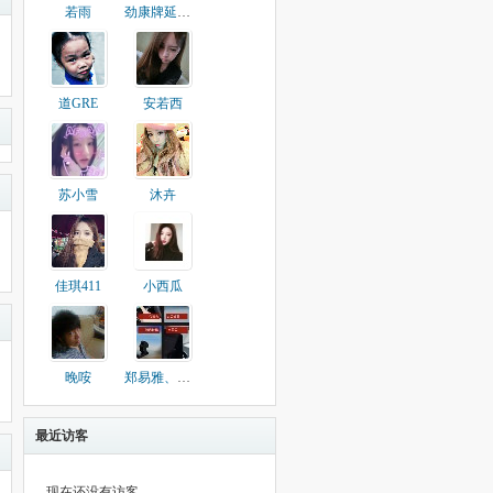
若雨
劲康牌延时喷剂
道GRE
安若西
苏小雪
沐卉
佳琪411
小西瓜
晚咹
郑易雅、不雅
最近访客
现在还没有访客