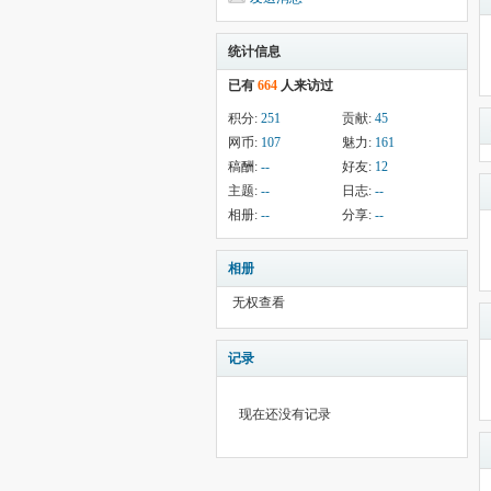
统计信息
已有
664
人来访过
积分:
251
贡献:
45
网币:
107
魅力:
161
稿酬:
--
好友:
12
主题:
--
日志:
--
相册:
--
分享:
--
相册
无权查看
记录
现在还没有记录