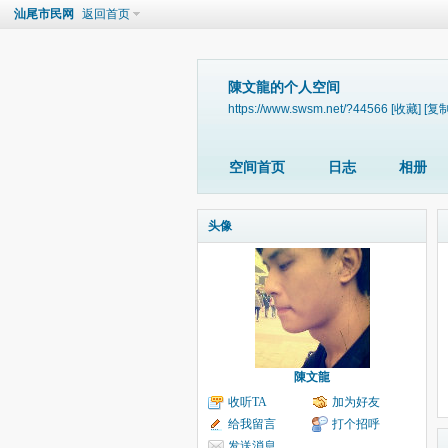
汕尾市民网
返回首页
陳文龍的个人空间
https://www.swsm.net/?44566
[收藏]
[复制
空间首页
日志
相册
头像
陳文龍
收听TA
加为好友
给我留言
打个招呼
发送消息