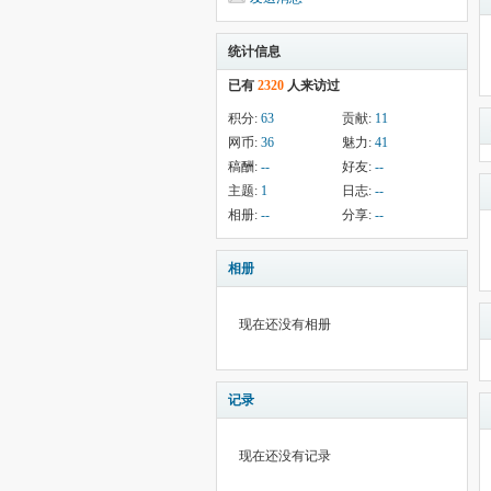
统计信息
已有
2320
人来访过
积分:
63
贡献:
11
网币:
36
魅力:
41
稿酬:
--
好友:
--
主题:
1
日志:
--
相册:
--
分享:
--
相册
现在还没有相册
记录
现在还没有记录