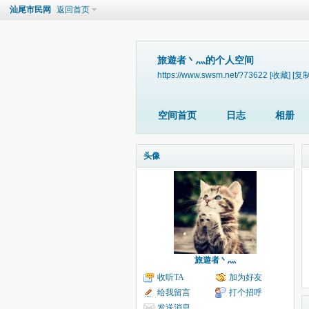
汕尾市民网
返回首页
旅遊者丶灬的个人空间
https://www.swsm.net/?73622
[收藏]
[复制
空间首页
日志
相册
头像
旅遊者丶灬
收听TA
加为好友
给我留言
打个招呼
发送消息