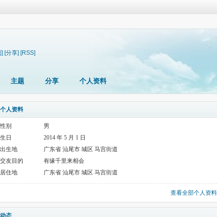
]
[分享]
[RSS]
主题
分享
个人资料
个人资料
性别
男
生日
2014 年 5 月 1 日
出生地
广东省 汕尾市 城区 马宫街道
交友目的
有缘千里来相会
居住地
广东省 汕尾市 城区 马宫街道
查看全部个人资料
动态