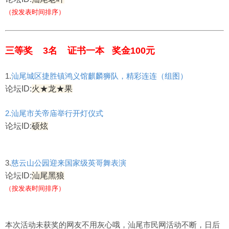
（按发表时间排序）
三等奖 3名 证书一本 奖金100元
1.
汕尾城区捷胜镇鸿义馆麒麟狮队，精彩连连（组图）
论坛ID:
火★龙★果
2.汕尾市关帝庙举行开灯仪式
论坛ID:
硕炫
3.
慈云山公园迎来国家级英哥舞表演
论坛ID:
汕尾黑狼
（按发表时间排序）
本次活动未获奖的网友不用灰心哦，汕尾市民网活动不断，日后