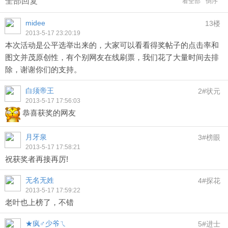
全部回复
看全部
倒序
midee
13楼
2013-5-17 23:20:19
本次活动是公平选举出来的，大家可以看看得奖帖子的点击率和
图文并茂原创性，有个别网友在线刷票，我们花了大量时间去排
除，谢谢你们的支持。
白须帝王
2#状元
2013-5-17 17:56:03
恭喜获奖的网友
月牙泉
3#榜眼
2013-5-17 17:58:21
祝获奖者再接再厉!
无名无姓
4#探花
2013-5-17 17:59:22
老叶也上榜了，不错
★疯♂少爷ㄟ
5#进士