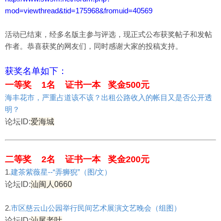
mod=viewthread&tid=175968&fromuid=40569
活动已结束，经多名版主参与评选，现正式公布获奖帖子和发帖
作者。恭喜获奖的网友们，同时感谢大家的投稿支持。
获奖名单如下：
一等奖 1名 证书一本 奖金500元
海丰花市，严重占道该不该？出租公路收入的帐目又是否公开透
明？
论坛ID:
爱海城
二等奖 2名 证书一本 奖金200元
1.
建茶紫薇星--“弄狮猊”（图/文）
论坛ID:
汕闽人0660
2.
市区慈云山公园举行民间艺术展演文艺晚会（组图）
论坛ID:
汕尾老叶