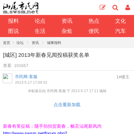
报料
论点
资讯
热点
文化
图说
生活
杂烩
便民
汽车
›
›
›
首页
论坛
资讯
城事报料
[城区] 2013年新春见闻投稿获奖名单
查看:
101657
市民网-客服
1#楼主
2013-5-17 17:09:33
本帖最后由 市民网-客服 于 2013-5-17 17:11 编辑
点击重新加载
新春有奖征稿：随手拍拍贺新春，畅言汕尾新风尚
http://www.swsm.net/forum.php?