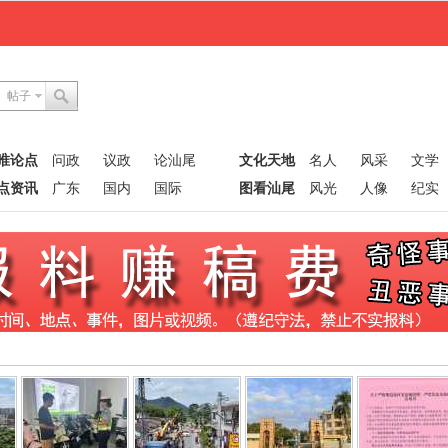
帖子
唯论点
问政
议政
论汕尾
文化天地
名人
风采
文学
点资讯
广东
国内
国际
图看汕尾
风光
人像
纪实