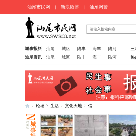
汕尾市民网
|
新浪微博
|
汕尾网警
城事报料
汕尾
城区
陆丰
海丰
陆河
三
汕尾资讯
汕尾
城区
陆丰
海丰
陆河
热
论坛
生活
文化天地
信
汕
»
›
›
›