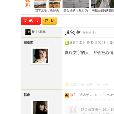
陆丰某地，拆除两
是合法的行政行为
海银公路临时限
楼主:
郭晓
[其它]
信
[复制链接]
胭脂雪
发表于 2014-10-13 13:50:11
|
显
尾
喜欢文字的人，都会把心情
回复
支持
反对
郭晓
楼主
|
发表于 2014-10-13 16:28:
市
路边蓟 发表于 2014-10-