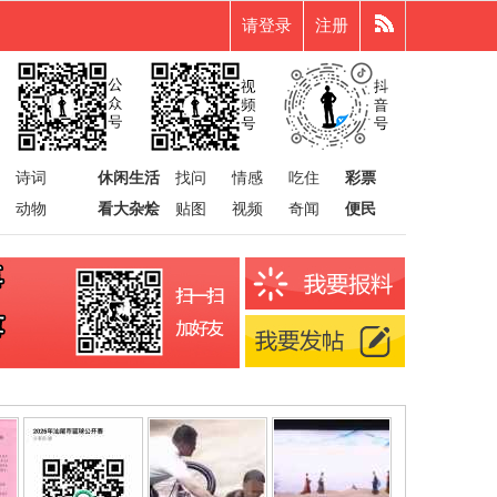
请登录
注册
诗词
休闲生活
找问
情感
吃住
彩票
动物
看大杂烩
贴图
视频
奇闻
便民