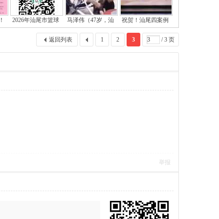
！
2026年汕尾市篮球
马泽伟（47岁，汕
祝贺！汕尾四案例
返回列表
1
2
3
/ 3 页
举报