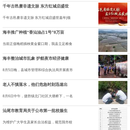
千年古邑赓非遗文脉 东方红城启盛世
千年古邑赓非遗文脉 东方红城启盛世嘉年|领
海丰推广种植“香汕油占1号”8万亩
当前正值晚稻插秧黄金窗口期，我县立足粮食
海丰整治城市乱象 护航夜市经济健康
8月5日晚，县城市管理和综合执法局开展夜市
老人不慎落水，他们危急时刻迅速出
8月6日中午，捷胜镇北门社区大塘桥下，一名
汕尾市教育局关于公布第一批校服生
为维护广大学生及家长合法权益，规范我市校