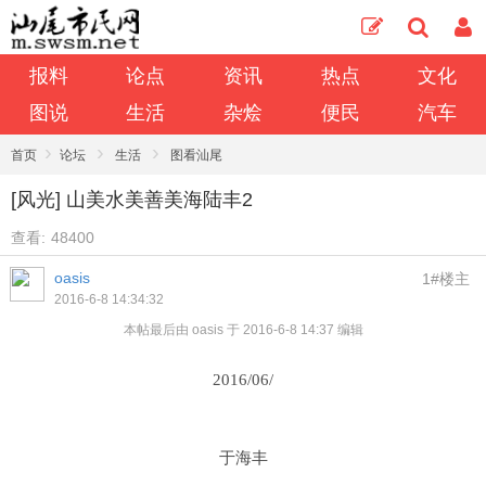
报料
论点
资讯
热点
文化
图说
生活
杂烩
便民
汽车
›
›
›
首页
论坛
生活
图看汕尾
[风光] 山美水美善美海陆丰2
查看:
48400
oasis
1#楼主
2016-6-8 14:34:32
本帖最后由 oasis 于 2016-6-8 14:37 编辑
2016/06/
于海丰