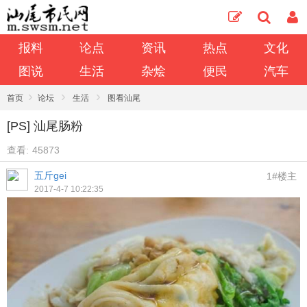
报料
论点
资讯
热点
文化
图说
生活
杂烩
便民
汽车
›
›
›
首页
论坛
生活
图看汕尾
[PS] 汕尾肠粉
查看:
45873
五斤gei
1#楼主
2017-4-7 10:22:35