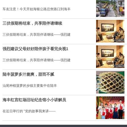
车友注意！今天开始海银公路总尞路口到海丰
三伏假期将结束，共享陪伴请继续
三伏假期将结束，共享陪伴请继续——强烈建
强烈建议父母好好陪伴孩子看完央视1
三伏假期将结束，共享陪伴请继续——强烈建
陆丰菠萝多汁脆爽，甜而不腻
汕尾种植菠萝的乡镇主要集中在陆丰
海丰红宫红场旧址纪念馆小小讲解员
在近日举行的 “党的故事我来讲——