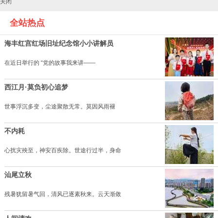
关闭
全站热点
海丰红宫红场旧址纪念馆小小讲解员
在近日举行的 “党的故事我来讲——
西江月·莫负初心追梦
世事浮沉多变，尘途聚散无常。莫因风雨褪
不内耗
心扰灾殃至，神安百疾除。世途行过半，身命
汕尾立秋
残暑犹留暑气回，清风已逐素秋来。云天渐敛