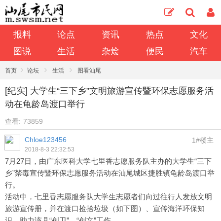
报料
论点
资讯
热点
文化
图说
生活
杂烩
便民
汽车
›
›
›
首页
论坛
生活
图看汕尾
[纪实] 大学生“三下乡”文明旅游宣传暨环保志愿服务活
动在龟龄岛渡口举行
查看:
73859
Chloe123456
1#楼主
2018-8-3 22:32:53
7月27日，由广东医科大学七里香志愿服务队主办的大学生“三下
乡”禁毒宣传暨环保志愿服务活动在汕尾城区捷胜镇龟龄岛渡口举
行。
活动中，七里香志愿服务队大学生志愿者们向过往行人发放文明
旅游宣传册，并在渡口捡拾垃圾（如下图）、宣传海洋环保知
识，助力该县“创卫”、“创文”工作。