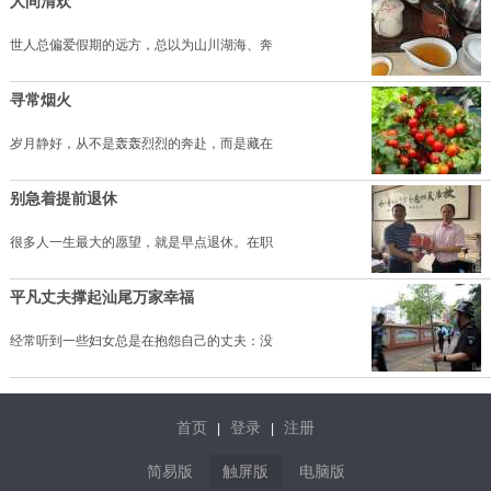
人间清欢
世人总偏爱假期的远方，总以为山川湖海、奔
寻常烟火
岁月静好，从不是轰轰烈烈的奔赴，而是藏在
别急着提前退休
很多人一生最大的愿望，就是早点退休。在职
平凡丈夫撑起汕尾万家幸福
经常听到一些妇女总是在抱怨自己的丈夫：没
首页
登录
注册
|
|
简易版
触屏版
电脑版