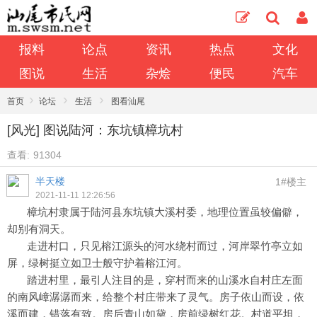
报料
论点
资讯
热点
文化
图说
生活
杂烩
便民
汽车
›
›
›
首页
论坛
生活
图看汕尾
[风光] 图说陆河：东坑镇樟坑村
查看:
91304
半天楼
1#楼主
2021-11-11 12:26:56
樟坑村隶属于陆河县东坑镇大溪村委，地理位置虽较偏僻，
却别有洞天。
走进村口，只见榕江源头的河水绕村而过，河岸翠竹亭立如
屏，绿树挺立如卫士般守护着榕江河。
踏进村里，最引人注目的是，穿村而来的山溪水自村庄左面
的南风嶂潺潺而来，给整个村庄带来了灵气。房子依山而设，依
溪而建，错落有致。房后青山如黛，房前绿树红花。村道平坦，