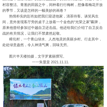
村容整洁。青葱的田园之中，间种着行行梅树，想像着梅花开放
的季节，又该是怎样的一幅美妙的画卷？
热情朴实的彭肖如把我们迎进他家，清茶待客。谈笑风生
间，意外发现客厅旁的桌子上放着一个金色的“光荣之家”匾牌，
原来他曾经参加过中越自卫还击战。他还给我们介绍了自卫反击
战的有关情况，让我们不禁肃然起敬。
樟坑村，一个青山绿水、人杰地灵的美丽乡村。行走其中，
处处绿意盎然，令人神清气爽，回味无穷。
图片半天楼拍摄，文字罗素丽撰写。
一一朱显棠 2021.11.11.