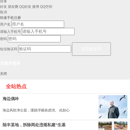
分享
好友
朋友圈
QQ好友
微博
QQ空间
取消
快速手机注册
用户名
请输入手机号
密码
短信验证码
关闭
全站热点
海边偶吟
海边风软净尘嚣，缓踏浮礁俗虑消。 此刻心
陆丰某地，拆除两处违规私建“生基