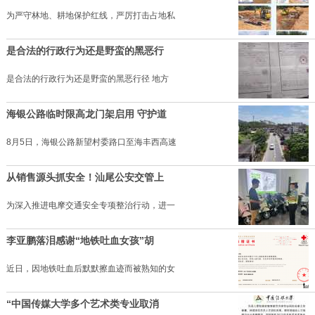
为严守林地、耕地保护红线，严厉打击占地私
是合法的行政行为还是野蛮的黑恶行
是合法的行政行为还是野蛮的黑恶行径 地方
海银公路临时限高龙门架启用 守护道
8月5日，海银公路新望村委路口至海丰西高速
从销售源头抓安全！汕尾公安交管上
为深入推进电摩交通安全专项整治行动，进一
李亚鹏落泪感谢“地铁吐血女孩”胡
近日，因地铁吐血后默默擦血迹而被熟知的女
“中国传媒大学多个艺术类专业取消