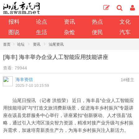
报料
论点
资讯
热点
文化
图说
生活
杂烩
便民
汽车
›
›
›
首页
论坛
资讯
汕尾资讯
[海丰] 海丰举办企业人工智能应用技能讲座
查看:
79944
海丰资信
1#楼主
2025-7-10 10:15:59
汕尾日报讯 （记者 洪笳荣） 近日，海丰县“企业人工智能应
用技能培训”与“打造文旅消费新场景，促进海丰乡村振兴”专题讲
座在该县党群服务中心举行，讲座紧扣“创新驱动、人才强县”战
略，通过引入大湾区顶尖智力资源，精准对接产业升级与乡村振
兴需求，加速培育新质生产力，为海丰乡村振兴注入新活力。