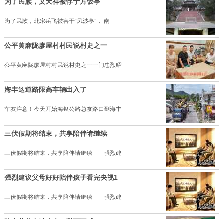
为了民族，文天祥被俘于方饭亭
为了民族，北宋岳飞被害于“风波亭”， 南
公平黄麻陇廖屋村村民说村史之一
公平黄麻陇廖屋村村民说村史之一一门忠烈昭
海丰这道路限高车辆出入了
车友注意！今天开始海银公路总尞路口到海丰
三伏假期将结束，共享陪伴请继续
三伏假期将结束，共享陪伴请继续——强烈建
强烈建议父母好好陪伴孩子看完央视1
三伏假期将结束，共享陪伴请继续——强烈建