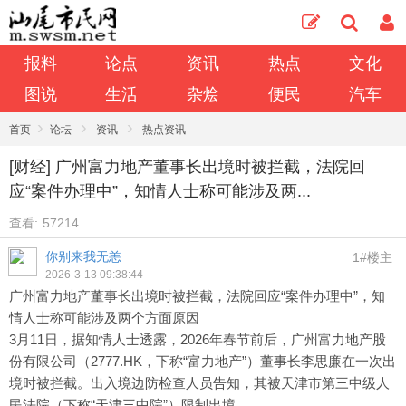
报料
论点
资讯
热点
文化
图说
生活
杂烩
便民
汽车
›
›
›
首页
论坛
资讯
热点资讯
[财经] 广州富力地产董事长出境时被拦截，法院回
应“案件办理中”，知情人士称可能涉及两...
查看:
57214
你别来我无恙
1#楼主
2026-3-13 09:38:44
广州富力地产董事长出境时被拦截，法院回应“案件办理中”，知
情人士称可能涉及两个方面原因
3月11日，据知情人士透露，2026年春节前后，广州富力地产股
份有限公司（2777.HK，下称“富力地产”）董事长李思廉在一次出
境时被拦截。出入境边防检查人员告知，其被天津市第三中级人
民法院（下称“天津三中院”）限制出境。