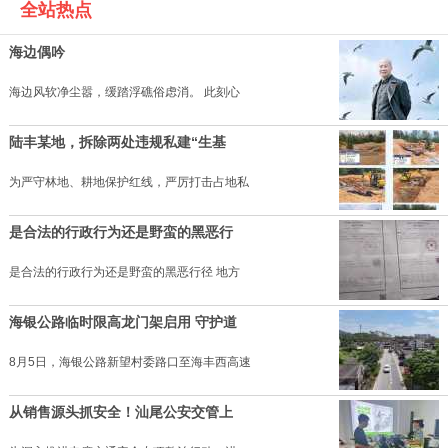
全站热点
海边偶吟
海边风软净尘嚣，缓踏浮礁俗虑消。 此刻心
陆丰某地，拆除两处违规私建“生基
为严守林地、耕地保护红线，严厉打击占地私
是合法的行政行为还是野蛮的黑恶行
是合法的行政行为还是野蛮的黑恶行径 地方
海银公路临时限高龙门架启用 守护道
8月5日，海银公路新望村委路口至海丰西高速
从销售源头抓安全！汕尾公安交管上