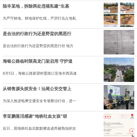
陆丰某地，拆除两处违规私建“生基
为严守林地、耕地保护红线，严厉打击占地私
是合法的行政行为还是野蛮的黑恶行
是合法的行政行为还是野蛮的黑恶行径 地方
海银公路临时限高龙门架启用 守护道
8月5日，海银公路新望村委路口至海丰西高速
从销售源头抓安全！汕尾公安交管上
为深入推进电摩交通安全专项整治行动，进一
李亚鹏落泪感谢“地铁吐血女孩”胡
近日，因地铁吐血后默默擦血迹而被熟知的女