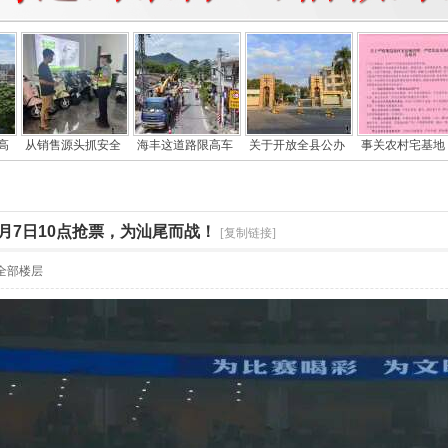
高
从销售源头抓安全
海丰这道路限高车
关于开放全县公办
事关农村宅基地
月7日10点抢票，为汕尾而战！
[复制链接]
全部楼层