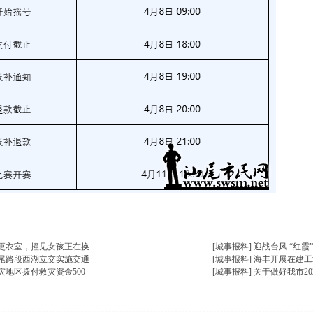
楼主热帖
更衣室，撞见女孩正在换
[城事报料]
迎战台风 “红
尾路段西湖立交实施交通
[城事报料]
海丰开展在建工
地区拨付救灾资金500
[城事报料]
关于做好我市2