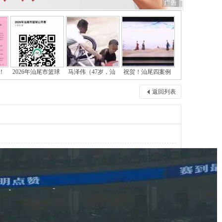
！
2026年汕尾市篮球
马泽伟（47岁，汕
祝贺！汕尾四案例
返回列表