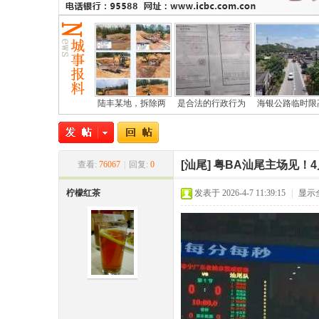
陆丰某地，拆除两
是合法的行政行为
海银公路临时限
尾
[汕尾]
粤BA汕尾主场见！4
查看:
76067
|
回复:
0
柠檬红茶
发表于 2026-4-7 11:39:15
|
显示
市