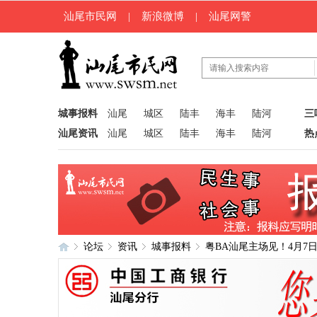
汕尾市民网
|
新浪微博
|
汕尾网警
城事报料
汕尾
城区
陆丰
海丰
陆河
三
汕尾资讯
汕尾
城区
陆丰
海丰
陆河
热
论坛
资讯
城事报料
粤BA汕尾主场见！4月7
汕
»
›
›
›