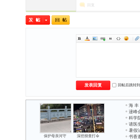
回复
|
回帖后跳转
发表回复
海 丰
逯峰
科学
请医
暑假
保护母亲河守
深挖彻查打伞
书香