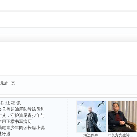
到最后一页
 县 城 夜 讯
会见粤超汕尾队教练员和
防艾，守护汕尾青少年与
生用正楷书写病历
汕尾青少年阅读长篇小说
遭冷遇
海边偶吟
叶良方先生诗词精选 ——吟韵长怀海陆丰(五