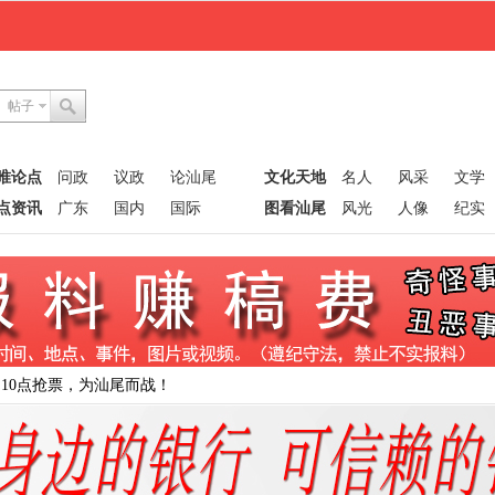
帖子
唯论点
问政
议政
论汕尾
文化天地
名人
风采
文学
点资讯
广东
国内
国际
图看汕尾
风光
人像
纪实
日10点抢票，为汕尾而战！