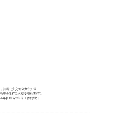
霞”，汕尾公安交管全力守护道
地安全生产及欠薪专项检查行动
026年普通高中补录工作的通知