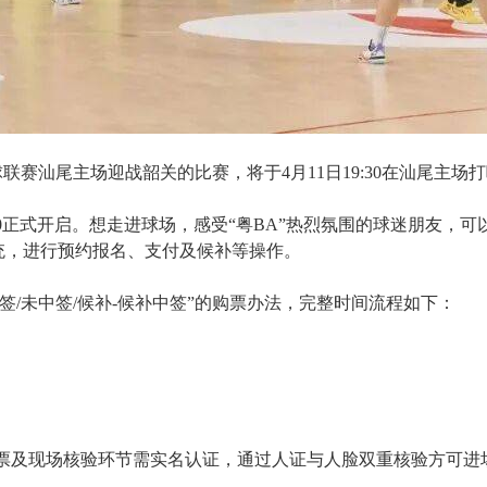
球联赛汕尾主场迎战韶关的比赛，将于4月11日19:30在汕尾主场
:00正式开启。想走进球场，感受“粤BA”热烈氛围的球迷朋友，可
统，进行预约报名、支付及候补等操作。
中签/未中签/候补-候补中签”的购票办法，完整时间流程如下：
购票及现场核验环节需实名认证，通过人证与人脸双重核验方可