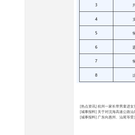
[热点资讯]
杭州一家长带男童进女
[城事报料]
关于对沈海高速公路汕
[城事报料]
广东向惠州、汕尾等受灾