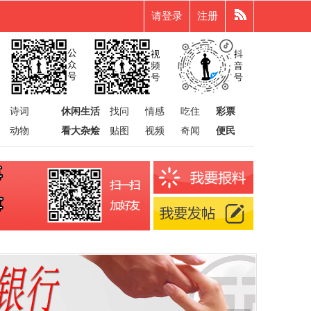
请登录
注册
诗词
休闲生活
找问
情感
吃住
彩票
动物
看大杂烩
贴图
视频
奇闻
便民