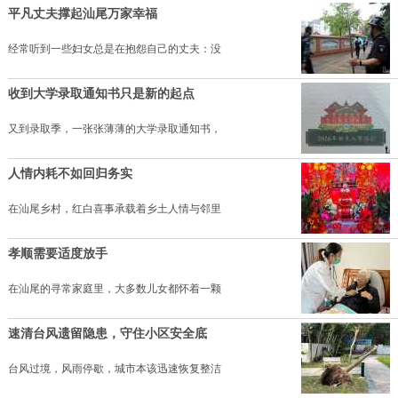
平凡丈夫撑起汕尾万家幸福
经常听到一些妇女总是在抱怨自己的丈夫：没
收到大学录取通知书只是新的起点
又到录取季，一张张薄薄的大学录取通知书，
人情内耗不如回归务实
在汕尾乡村，红白喜事承载着乡土人情与邻里
孝顺需要适度放手
在汕尾的寻常家庭里，大多数儿女都怀着一颗
速清台风遗留隐患，守住小区安全底
台风过境，风雨停歇，城市本该迅速恢复整洁