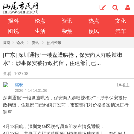
报料
论点
资讯
热点
文化
图说
生活
杂烩
便民
汽车
›
›
›
首页
论坛
资讯
热点资讯
[广东] 深圳通报“一楼盘遭哄抢，保安向人群喷辣椒
水”：涉事保安被行政拘留，住建部门已...
查看:
102708
骆驼
1#楼主
2026-4-14 14:31:36
深圳通报“一楼盘遭哄抢，保安向人群喷辣椒水”：涉事保安被行
政拘留，住建部门已约谈开发商，市监部门对价格备案情况进行
调查
4月13日晚，深圳龙华区联合调查组发布情况通报：
4月13日，龙华区幸福城臻园项目销售现场秩序混乱，有保安人