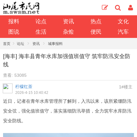
报料
论点
资讯
热点
文化
图说
生活
杂烩
便民
汽车
›
›
›
首页
论坛
资讯
城事报料
[海丰] 海丰县青年水库加强值班值守 筑牢防汛安全防
线
查看:
53085
柠檬红茶
1#楼主
2026-4-15 10:40:42
近日，记者在青年水库管理所了解到，入汛以来，该所紧绷防汛
安全弦，强化值班值守，落实落细防汛举措，全力筑牢水库防汛
安全防线。