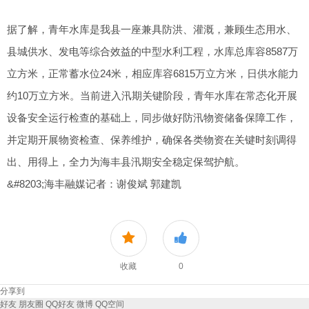
据了解，青年水库是我县一座兼具防洪、灌溉，兼顾生态用水、
县城供水、发电等综合效益的中型水利工程，水库总库容8587万
立方米，正常蓄水位24米，相应库容6815万立方米，日供水能力
约10万立方米。当前进入汛期关键阶段，青年水库在常态化开展
设备安全运行检查的基础上，同步做好防汛物资储备保障工作，
并定期开展物资检查、保养维护，确保各类物资在关键时刻调得
出、用得上，全力为海丰县汛期安全稳定保驾护航。
&#8203;海丰融媒记者：谢俊斌 郭建凯
收藏
0
分享到
好友
朋友圈
QQ好友
微博
QQ空间