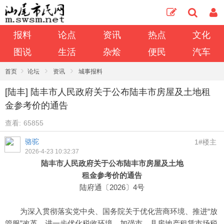
报料
论点
资讯
热点
文化
图说
生活
杂烩
便民
汽车
›
›
›
首页
论坛
资讯
城事报料
[陆丰] 陆丰市人民政府关于公布陆丰市房屋及土地租
金参考价的通告
查看:
65855
骆驼
1#楼主
2026-4-23 10:32:37
陆丰市人民政府关于公布陆丰市房屋及土地
租金参考价的通告
陆府通〔2026〕4号
为深入贯彻落实党中央、国务院关于优化营商环境、推进“放
管服”改革，进一步优化税收环境，加强市、县房地产租赁市场税