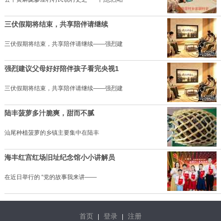
三伏假期将结束，共享陪伴请继续
三伏假期将结束，共享陪伴请继续——强烈建
强烈建议父母好好陪伴孩子看完央视1
三伏假期将结束，共享陪伴请继续——强烈建
陆丰菠萝多汁脆爽，甜而不腻
汕尾种植菠萝的乡镇主要集中在陆丰
海丰红宫红场旧址纪念馆小小讲解员
在近日举行的 “党的故事我来讲——
首页
登录
注册
|
|