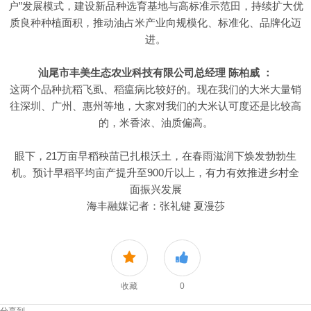
户”发展模式，建设新品种选育基地与高标准示范田，持续扩大优
质良种种植面积，推动油占米产业向规模化、标准化、品牌化迈
进。
汕尾市丰美生态农业科技有限公司总经理 陈柏威 ：
这两个品种抗稻飞虱、稻瘟病比较好的。现在我们的大米大量销
往深圳、广州、惠州等地，大家对我们的大米认可度还是比较高
的，米香浓、油质偏高。
眼下，21万亩早稻秧苗已扎根沃土，在春雨滋润下焕发勃勃生
机。预计早稻平均亩产提升至900斤以上，有力有效推进乡村全
面振兴发展
海丰融媒记者：张礼键 夏漫莎
收藏
0
分享到