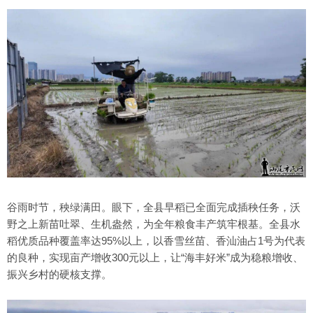
谷雨时节，秧绿满田。眼下，全县早稻已全面完成插秧任务，沃
野之上新苗吐翠、生机盎然，为全年粮食丰产筑牢根基。全县水
稻优质品种覆盖率达95%以上，以香雪丝苗、香汕油占1号为代表
的良种，实现亩产增收300元以上，让“海丰好米”成为稳粮增收、
振兴乡村的硬核支撑。