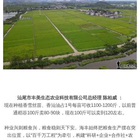
汕尾市丰美生态农业科技有限公司总经理 陈柏威 ：
现在种植香雪丝苗、香汕油占1号每亩可收1100-1200斤，以前普
通稻谷100斤卖80-90块，现在100斤可以卖到120左右。
种业兴则粮食兴，粮食稳则天下安。海丰始终把粮食生产摆在突
出位置，以“百千万工程”为牵引，构建“科研+企业+合作社+农