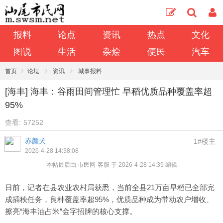
报料
论点
资讯
热点
文化
图说
生活
杂烩
便民
汽车
›
›
›
首页
论坛
资讯
城事报料
[海丰] 海丰：谷雨田间管理忙 早稻优质品种覆盖率超
95%
查看:
57252
赤颜犬
1#楼主
2026-4-28 14:38:08
本帖最后由 市民网-客服 于 2026-4-28 14:39 编辑
日前，记者在县农业农村局获悉，当前全县21万亩早稻已全部完
成插秧任务，良种覆盖率超95%，优质品种成为带动农户增收、
擦亮“海丰油占米”金字招牌的核心支撑。