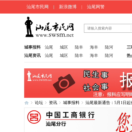
汕尾市民网
|
新浪微博
|
汕尾网警
城事报料
汕尾
城区
陆丰
海丰
陆河
三
汕尾资讯
汕尾
城区
陆丰
海丰
陆河
热
论坛
资讯
城事报料
汕尾最新通告：5月1日起
汕
»
›
›
›