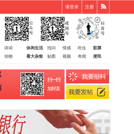
请登录
注册
诗词
休闲生活
找问
情感
吃住
彩票
动物
看大杂烩
贴图
视频
奇闻
便民