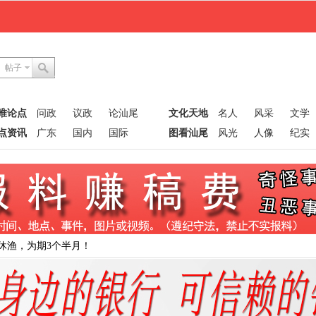
帖子
唯论点
问政
议政
论汕尾
文化天地
名人
风采
文学
点资讯
广东
国内
国际
图看汕尾
风光
人像
纪实
休渔，为期3个半月！