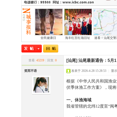
全民健康日
海丰红宫红场旧址
速看！汕尾交警
尾
[汕尾]
汕尾最新通告：5月
查看:
43219
|
回复:
0
笑而不语
发表于 2026-4-28 15:28:53
|
显
根据《中华人民共和国渔业法
伏季休渔工作方案》，现将
一、休渔海域
市
我省管辖的北纬12度至“