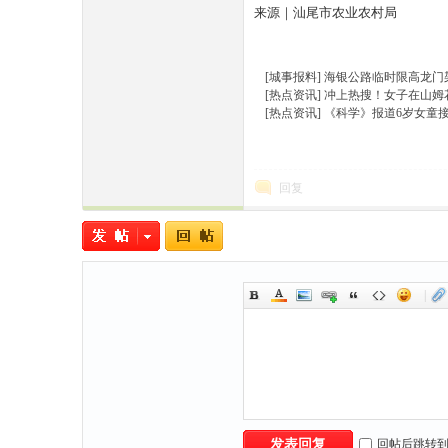
来源｜汕尾市农业农村局
[城事报料]
海银公路临时限高龙门
[热点资讯]
冲上热搜！女子在山姆花
[热点资讯]
《科学》报道6岁女童
回复
|
回帖后跳转
发表回复