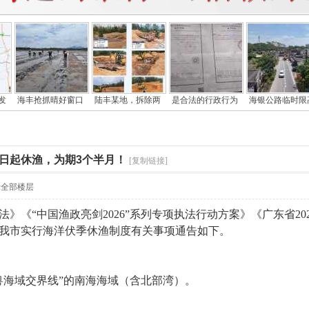
发
海丰抢抓晴好窗口
陆丰某地，拆除两
是合法的行政行为
海银公路临时限
1日起休渔，为期3个半月！
[复制链接]
示全部楼层
》《“中国渔政亮剑2026”系列专项执法行动方案》《广东省20
我市实行海洋伏季休渔制度有关事项通告如下。
闽粤海域交界线”的南海海域（含北部湾）。