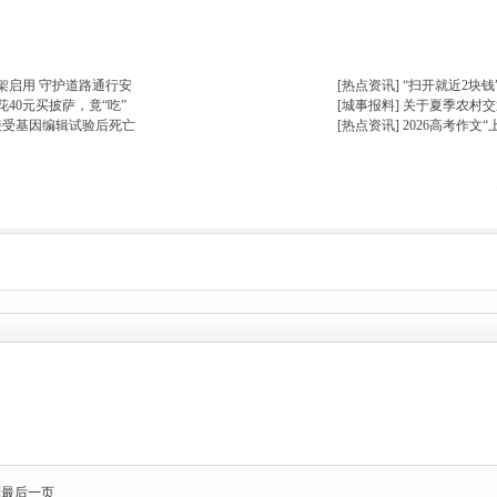
楼主热帖
架启用 守护道路通行安
[热点资讯]
“扫开就近2块
40元买披萨，竟“吃”
[城事报料]
关于夏季农村交
接受基因编辑试验后死亡
[热点资讯]
2026高考作文
到最后一页