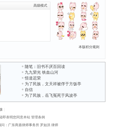
高级模式
本版积分规则
随笔：旧书不厌百回读
九九荣光 铁血山河
悟道迟荣
为了民族，文天祥被俘于方饭亭
自信
为了民族，岳飞冤死于风波亭
放
|
陆即表明您同意本站
管理条例
律顾问：广东商盾律师事务所
罗如洪
律师