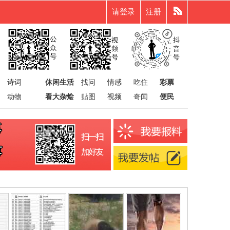
请登录
注册
诗词
休闲生活
找问
情感
吃住
彩票
动物
看大杂烩
贴图
视频
奇闻
便民