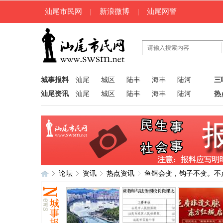
汕尾市民网
|
新浪微博
|
汕尾网警
城事报料
汕尾
城区
陆丰
海丰
陆河
三
汕尾资讯
汕尾
城区
陆丰
海丰
陆河
热
论坛
资讯
热点资讯
鱼饵会变，钩子不变。不
汕
»
›
›
›