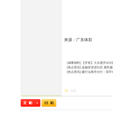
民
来源：广东体彩
[城事报料]
【开奖】大乐透开出9注
[热点资讯]
金融宣讲进社区 惠民
[热点资讯]
建行汕尾市分行：筑牢
网
回复