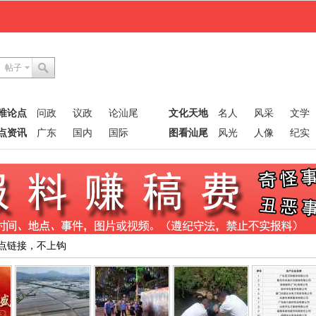
帖子
唯论点
问政
议政
论汕尾
文化天地
名人
风采
文学
点资讯
广东
国内
国际
图看汕尾
风光
人像
纪实
点链接，不上钩