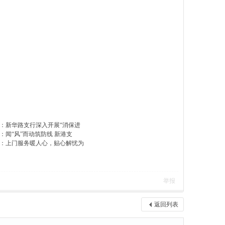
：新华路支行深入开展“消保进
：闻“风”而动筑防线 新港支
：上门服务暖人心，贴心解忧为
举报
返回列表