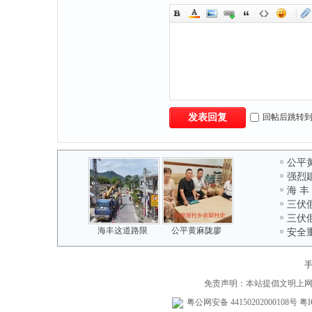
|
回帖后跳转
发表回复
公平
强烈
海 丰
三伏
三伏
海丰这道路限
公平黄麻陇廖
安全
免责声明：本站提倡文明上
粤公网安备 44150202000108号
粤I