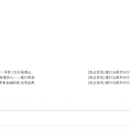
楼主热帖
一等奖 2注分落佛山、
[热点资讯]
建行汕尾市分行
服务暖民心——建行新港
[热点资讯]
建行汕尾市分行
青春金融防线 自觉远离
[热点资讯]
建行汕尾市分行