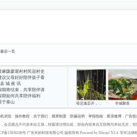
到最后一页
黄麻陇廖屋村村民说村史
建议父母好好陪伴孩子看
 县 城 夜 讯
假期将结束，共享陪伴请
假期如何共享陪伴福利
重于泰山
母忌逢昙开，清风寄相思
羊城聚喜
手机浏览
|
操作教程
|
关于我们
|
规章制度
|
防骗说明
|
举报指南
|
新浪微博
|
广告投
网，会员观点不代表本站立场，转载请注明出处，部份内容来自互联网与本站无关，登
CP备13036240号
广东米的科技有限公司 版权所有 Powered by
Discuz!
X3.4 常年法