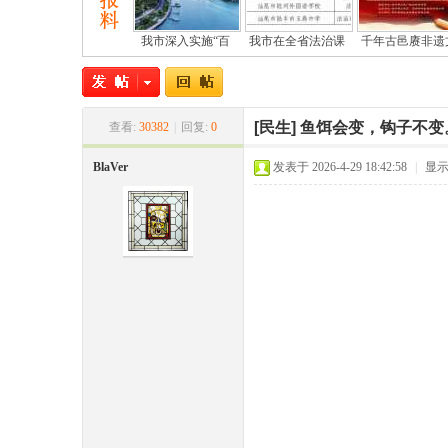
我市深入实施“百
我市在全省法治课
千年古邑赓非遗
[民生]
鱼饵会变，钩子不变
查看:
30382
|
回复:
0
BlaVer
发表于 2026-4-29 18:42:58
|
显
尾
市