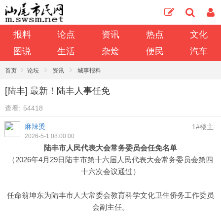
报料
论点
资讯
热点
文化
图说
生活
杂烩
便民
汽车
›
›
›
首页
论坛
资讯
城事报料
[陆丰] 最新！陆丰人事任免
查看:
54418
麻辣烫
1#楼主
2026-5-1 08:00:00
陆丰市人民代表大会常务委员会任免名单
（2026年4月29日陆丰市第十六届人民代表大会常务委员会第四
十六次会议通过）
任命翁坤东为陆丰市人大常委会教育科学文化卫生侨务工作委员
会副主任。