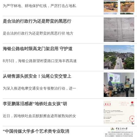
为严守林地、耕地保护红线，严厉打击占地私
是合法的行政行为还是野蛮的黑恶行
是合法的行政行为还是野蛮的黑恶行径 地方
海银公路临时限高龙门架启用 守护道
8月5日，海银公路新望村委路口至海丰西高速
从销售源头抓安全！汕尾公安交管上
为深入推进电摩交通安全专项整治行动，进一
李亚鹏落泪感谢“地铁吐血女孩”胡
近日，因地铁吐血后默默擦血迹而被熟知的女
“中国传媒大学多个艺术类专业取消