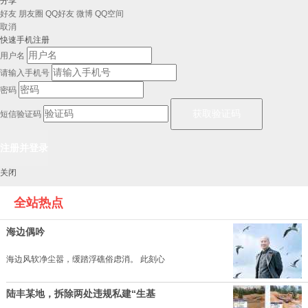
分享
好友
朋友圈
QQ好友
微博
QQ空间
取消
快速手机注册
用户名
请输入手机号
密码
短信验证码
关闭
全站热点
海边偶吟
海边风软净尘嚣，缓踏浮礁俗虑消。 此刻心
陆丰某地，拆除两处违规私建“生基