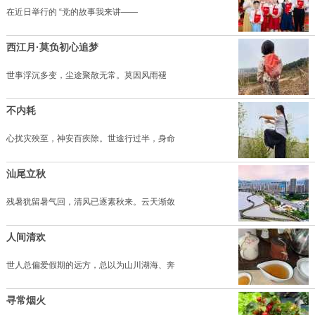
在近日举行的 “党的故事我来讲——
西江月·莫负初心追梦
世事浮沉多变，尘途聚散无常。莫因风雨褪
不内耗
心扰灾殃至，神安百疾除。世途行过半，身命
汕尾立秋
残暑犹留暑气回，清风已逐素秋来。云天渐敛
人间清欢
世人总偏爱假期的远方，总以为山川湖海、奔
寻常烟火