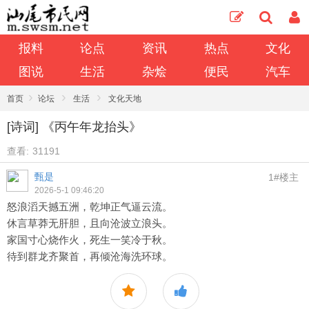
报料
论点
资讯
热点
文化
图说
生活
杂烩
便民
汽车
›
›
›
首页
论坛
生活
文化天地
[诗词] 《丙午年龙抬头》
查看:
31191
甄是
1#楼主
2026-5-1 09:46:20
怒浪滔天撼五洲，乾坤正气逼云流。
休言草莽无肝胆，且向沧波立浪头。
家国寸心烧作火，死生一笑冷于秋。
待到群龙齐聚首，再倾沧海洗环球。