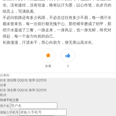
光。没有捷径，没有坦途，唯有以汗为墨，以心作笔，在岁月的
纸页上，写满执着。
不必问前路还有多少风雨，不必念过往有多少不易，每一滴汗水
都未曾辜负，每一次前行都无愧于心。那些艰辛磨成了铠甲，那
些汗水凝成了三餐，一路走来，一身风尘，也一身光鲜，终究对
得起，每一个奋力向前的自己。
长路漫漫，汗渍未干，而心向前方，便无畏山高水长。
收藏
0
分享到
好友
朋友圈
QQ好友
微博
QQ空间
分享
好友
朋友圈
QQ好友
微博
QQ空间
取消
快速手机注册
用户名
请输入手机号