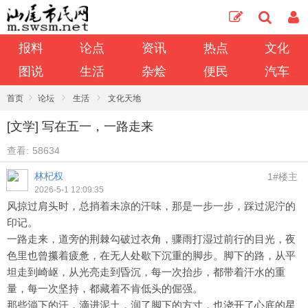
报料
论点
资讯
热点
文化
图说
生活
杂烩
便民
汽车
›
›
›
首页
论坛
生活
文化天地
[文学] 写在五一，一路走来
查看:
58634
林杞权
1#楼主
2026-5-1 12:09:35
风掠过肩头时，总捎着未凉的汗味，那是一步一步，踩过泥泞的
印记。
一路走来，道旁的荆棘勾破过衣角，骤雨打湿过前行的目光，夜
色里也曾攥着疲惫，在无人处歇下沉重的脚步。脚下的路，从平
坦走到崎岖，从光亮走到昏沉，每一次抬步，都带着汗水的重
量，每一次坚持，都藏着不肯低头的倔强。
那些淌下的汗，滴进泥土，润了脚下的方寸，也浇开了心底的星