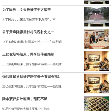
为了民族，文天祥被俘于方饭亭
为了民族，北宋岳飞被害于“风波亭”， 南
公平黄麻陇廖屋村村民说村史之一
公平黄麻陇廖屋村村民说村史之一一门忠烈昭
三伏假期将结束，共享陪伴请继续
三伏假期将结束，共享陪伴请继续——强烈建
强烈建议父母好好陪伴孩子看完央视1
三伏假期将结束，共享陪伴请继续——强烈建
陆丰菠萝多汁脆爽，甜而不腻
汕尾种植菠萝的乡镇主要集中在陆丰