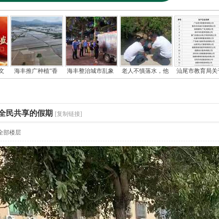
文
海丰推广种植“香
海丰整治城市乱象
老人不慎落水，他
汕尾市教育局关
全民共享的假期
[复制链接]
全部楼层