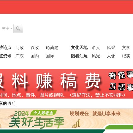
帖子
唯论点
问政
议政
论汕尾
文化天地
名人
风采
文学
点资讯
广东
国内
国际
图看汕尾
风光
人像
纪实
享的假期