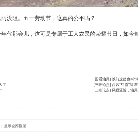
风雨没阻。五一劳动节，这真的公平吗？
十年代那会儿，这可是专属于工人农民的荣耀节日，如今
。
楼主热帖
[图看汕尾]
以前这处也叫“
入了
[三唯论点]
台风“红霞”肆
”
[三唯论点]
风眼逼近，汕尾
|
显示全部楼层