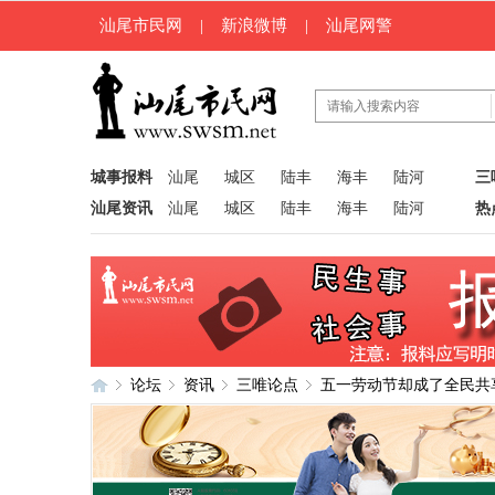
汕尾市民网
|
新浪微博
|
汕尾网警
城事报料
汕尾
城区
陆丰
海丰
陆河
三
汕尾资讯
汕尾
城区
陆丰
海丰
陆河
热
论坛
资讯
三唯论点
五一劳动节却成了全民共
汕
»
›
›
›