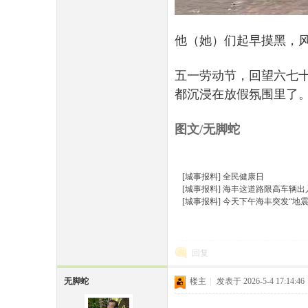
他（她）们起早摸黑，
五一劳动节，回望六七
都沉浸在放假氛围里了
图文/无脚蛇
[城事报料]
全民健康日
[城事报料]
海丰这道路限高车辆出
[城事报料]
今天下午海丰突发“地震
回复
无脚蛇
楼主
|
发表于 2026-5-4 17:14:46