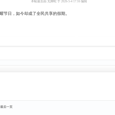
本帖最后由 无脚蛇 于 2026-5-4 17:16 编辑
。
耀节日，如今却成了全民共享的假期
到最后一页