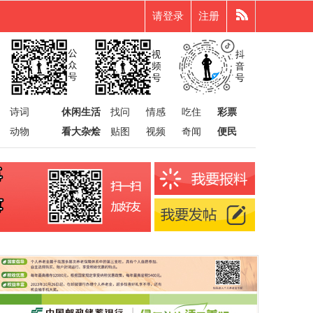
请登录
注册
诗词
休闲生活
找问
情感
吃住
彩票
动物
看大杂烩
贴图
视频
奇闻
便民