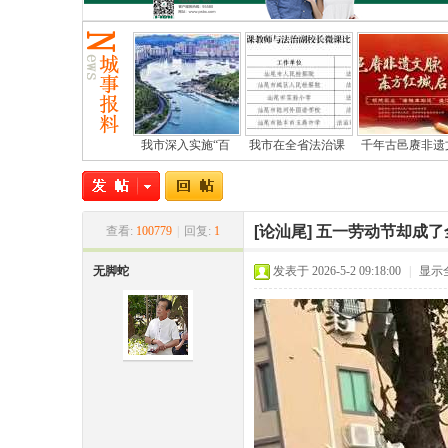
我市深入实施“百
我市在全省法治课
千年古邑赓非遗
尾
[论汕尾]
五一劳动节却成了
查看:
100779
|
回复:
1
无脚蛇
发表于 2026-5-2 09:18:00
|
显示
市