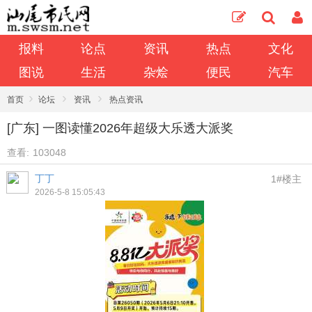
报料
论点
资讯
热点
文化
图说
生活
杂烩
便民
汽车
›
›
›
首页
论坛
资讯
热点资讯
[广东] 一图读懂2026年超级大乐透大派奖
查看:
103048
丁丁
1#楼主
2026-5-8 15:05:43