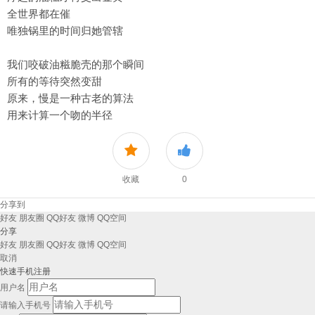
全世界都在催
唯独锅里的时间归她管辖
我们咬破油糍脆壳的那个瞬间
所有的等待突然变甜
原来，慢是一种古老的算法
用来计算一个吻的半径
收藏
0
分享到
好友
朋友圈
QQ好友
微博
QQ空间
分享
好友
朋友圈
QQ好友
微博
QQ空间
取消
快速手机注册
用户名
请输入手机号