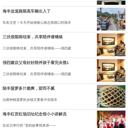
海丰这道路限高车辆出入了
车友注意！今天开始海银公路总尞路口到海丰
三伏假期将结束，共享陪伴请继续
三伏假期将结束，共享陪伴请继续——强烈建
强烈建议父母好好陪伴孩子看完央视1
三伏假期将结束，共享陪伴请继续——强烈建
陆丰菠萝多汁脆爽，甜而不腻
汕尾种植菠萝的乡镇主要集中在陆丰
海丰红宫红场旧址纪念馆小小讲解员
在近日举行的 “党的故事我来讲——