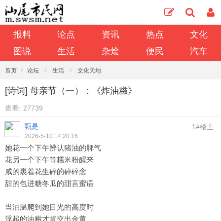
报料
论点
资讯
热点
文化
图说
生活
杂烩
便民
汽车
›
›
›
首页
论坛
生活
文化天地
[诗词] 母亲节（一）：《炸油糍》
查看:
27739
甄是
1#楼主
2026-5-10 14:20:16
她花一个下午辨认猪油的脾气
花另一个下午等糯米粉醒来
咸的裹着花生碎的碎碎念
甜的包进糖冬瓜的甜言蜜语
当油温爬到她目光的高度时
浮起的油糍才肯交出金黄