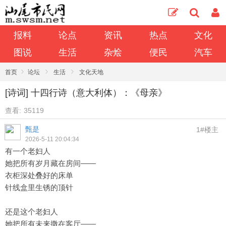
报料
论点
资讯
热点
文化
图说
生活
杂烩
便民
汽车
›
›
›
首页
论坛
生活
文化天地
[诗词] 十四行诗（意大利体）：《母亲》
查看:
35119
甄是
1#楼主
2026-5-11 20:04:34
有一个老妇人
她把所有岁月藏在房间——
衣柜深处叠好的床单
针线盒里生锈的顶针
还是这个老妇人
她把所有未来撒在客厅——