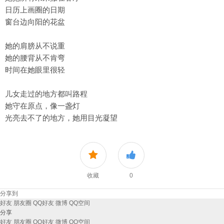
日历上画圈的日期
窗台边向阳的花盆
她的肩膀从不说重
她的腰背从不肯弯
时间在她眼里很轻
儿女走过的地方都叫路程
她守在原点，像一盏灯
光亮去不了的地方，她用目光凝望
收藏
0
分享到
好友
朋友圈
QQ好友
微博
QQ空间
分享
好友
朋友圈
QQ好友
微博
QQ空间