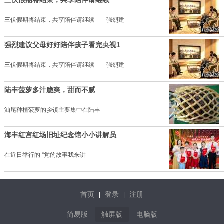
三伏假期将结束，共享陪伴请继续——强烈建
强烈建议父母好好陪伴孩子看完央视1
三伏假期将结束，共享陪伴请继续——强烈建
陆丰菠萝多汁脆爽，甜而不腻
汕尾种植菠萝的乡镇主要集中在陆丰
海丰红宫红场旧址纪念馆小小讲解员
在近日举行的 “党的故事我来讲——
首页
登录
注册
|
|
简易版
触屏版
电脑版