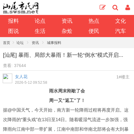
报料
论点
资讯
热点
文化
图说
生活
杂烩
便民
汽车
›
›
›
首页
论坛
资讯
城事报料
[汕尾] 暴雨、局部大暴雨！新一轮“倒水”模式开启...
查看:
37644
女人花
1#楼主
2026-5-12 09:52:58
雨水周末刚歇了会
周一又“返工”了！
据@中国天气，今天开始，南方新一轮降雨过程将再度开启。这
次降雨的“重头戏”在13日至14日。随着暖湿气流进一步加强，强
降雨向江南中部一带扩展，江南中南部和华南北部将会有大到暴