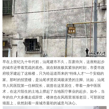
建市不久，
早在上世纪九十年代初，汕尾
百废待兴，这座刚起步
的城市还带着荒疏的底色。就在财政极其紧张的时刻，市委市政
府咬牙建起了这栋楼，只为给远道而来的
特殊人才
一个安稳的
“
”
比如，
家。那时的招贤楼，是汕尾求贤若渴最滚烫的注脚。
汕尾
中医
市人民医院第一任林院长，就曾在这里居住，带着一身
医
术，在这片陌生的土地上撑起了当地医疗事业的起步。如今，当
年的住户大多搬走或辞世，楼体也在风雨里渐渐老旧，可那斑驳
墙面上，依然刻着一座城市最初的诚意与决心。