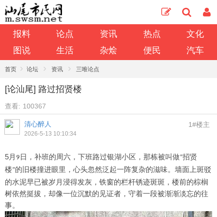
报料
论点
资讯
热点
文化
图说
生活
杂烩
便民
汽车
›
›
›
首页
论坛
资讯
三唯论点
[论汕尾] 路过招贤楼
查看:
100367
清心醉人
1#楼主
2026-5-13 10:10:34
5
月
日，补班的周六，下班路过银湖小区，那栋被叫做
招贤
9
“
楼
的旧楼撞进眼里，心头忽然泛起一阵复杂的滋味。墙面上斑驳
”
的水泥早已被岁月浸得发灰，铁窗的栏杆锈迹斑斑，楼前的棕榈
树依然挺拔，却像一位沉默的见证者，守着一段被渐渐淡忘的往
事。