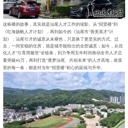
这栋楼的故事，其实就是汕尾人才工作的缩影。从
招贤楼
到
“
”
《红海扬帆人才计划》，再到如今的《汕尾市
善美英才
计
“
”
划》，汕尾引才的诚意从未褪色，只是换了更坚实的方式。过
去，一间安稳的住房，就是城市能给出的全部诚意；如今，从优
化人才
引育用服管
全链条，到力争用五年时间推动全市人才总
“
”
量突破
万，再到打造
逐梦汕尾、共创未来
的人才高地，政策
60
“
”
里的每一条，都是对当年
招贤楼
初心的延续与升华。
“
”