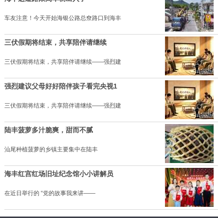
车友注意！今天开始海银公路总尞路口到海丰
三伏假期将结束，共享陪伴请继续
三伏假期将结束，共享陪伴请继续——强烈建
强烈建议父母好好陪伴孩子看完央视1
三伏假期将结束，共享陪伴请继续——强烈建
陆丰菠萝多汁脆爽，甜而不腻
汕尾种植菠萝的乡镇主要集中在陆丰
海丰红宫红场旧址纪念馆小小讲解员
在近日举行的 “党的故事我来讲——