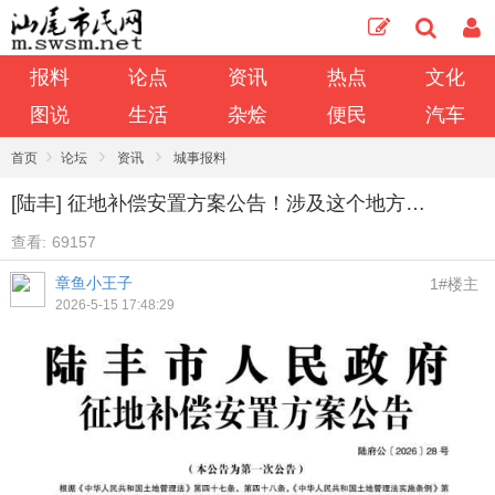
报料
论点
资讯
热点
文化
图说
生活
杂烩
便民
汽车
›
›
›
首页
论坛
资讯
城事报料
[陆丰] 征地补偿安置方案公告！涉及这个地方…
查看:
69157
章鱼小王子
1#楼主
2026-5-15 17:48:29