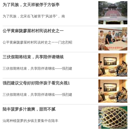
为了民族，文天祥被俘于方饭亭
为了民族，北宋岳飞被害于“风波亭”， 南
公平黄麻陇廖屋村村民说村史之一
公平黄麻陇廖屋村村民说村史之一一门忠烈昭
三伏假期将结束，共享陪伴请继续
三伏假期将结束，共享陪伴请继续——强烈建
强烈建议父母好好陪伴孩子看完央视1
三伏假期将结束，共享陪伴请继续——强烈建
陆丰菠萝多汁脆爽，甜而不腻
汕尾种植菠萝的乡镇主要集中在陆丰