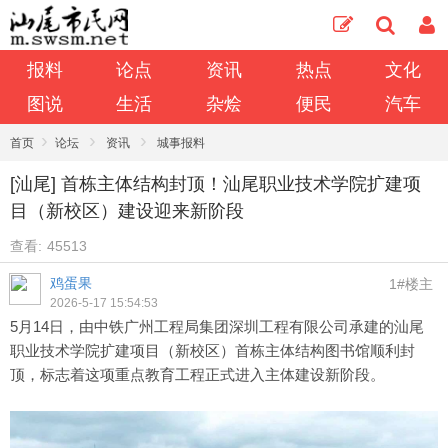
报料
论点
资讯
热点
文化
图说
生活
杂烩
便民
汽车
›
›
›
首页
论坛
资讯
城事报料
[汕尾] 首栋主体结构封顶！汕尾职业技术学院扩建项
目（新校区）建设迎来新阶段
查看:
45513
鸡蛋果
1#楼主
2026-5-17 15:54:53
5月14日，由中铁广州工程局集团深圳工程有限公司承建的汕尾
职业技术学院扩建项目（新校区）首栋主体结构图书馆顺利封
顶，标志着这项重点教育工程正式进入主体建设新阶段。