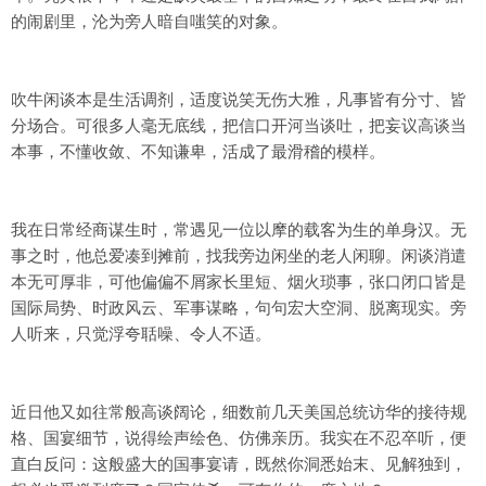
的闹剧里，沦为旁人暗自嗤笑的对象。
吹牛闲谈本是生活调剂，适度说笑无伤大雅，凡事皆有分寸、皆
分场合。可很多人毫无底线，把信口开河当谈吐，把妄议高谈当
本事，不懂收敛、不知谦卑，活成了最滑稽的模样。
我在日常经商谋生时，常遇见一位以摩的载客为生的单身汉。无
事之时，他总爱凑到摊前，找我旁边闲坐的老人闲聊。闲谈消遣
本无可厚非，可他偏偏不屑家长里短、烟火琐事，张口闭口皆是
国际局势、时政风云、军事谋略，句句宏大空洞、脱离现实。旁
人听来，只觉浮夸聒噪、令人不适。
近日他又如往常般高谈阔论，细数前几天美国总统访华的接待规
格、国宴细节，说得绘声绘色、仿佛亲历。我实在不忍卒听，便
直白反问：这般盛大的国事宴请，既然你洞悉始末、见解独到，