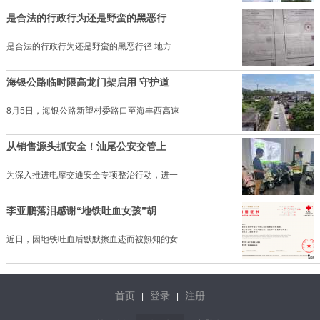
是合法的行政行为还是野蛮的黑恶行
是合法的行政行为还是野蛮的黑恶行径 地方
海银公路临时限高龙门架启用 守护道
8月5日，海银公路新望村委路口至海丰西高速
从销售源头抓安全！汕尾公安交管上
为深入推进电摩交通安全专项整治行动，进一
李亚鹏落泪感谢“地铁吐血女孩”胡
近日，因地铁吐血后默默擦血迹而被熟知的女
首页
登录
注册
|
|