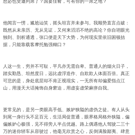
想必也受邀列席了？国宴佳肴，可有你的一席之地？
他闻言一愣，尴尬讪笑，摇头坦言并未参与。我顺势直言点破：
既然从未亲历、无从见证，又何来滔滔不绝的高论？你自诩眼光
独到、剖析通透，张口便是天下大势，为何现实里依旧困顿拮
据，只能靠载客摩托勉强糊口？
人这一生，穷并不可耻，平凡亦无需自卑。普通人的烟火日子，
踏实勤恳、坦然度日，远比虚浮造作、自欺欺人体面百倍。真正
可悲的是，身处底层却不肯正视现实，一无所有却偏爱指点江
山，用漫天大话掩饰自身窘迫，用虚妄虚荣麻痹自我。
更常见的，是另一类眼高手低、嫉妒狭隘的虚伪之徒。有人从头
到尾一身行头不足百元，生活局促普通，眼界格局格外狭隘，偏
偏嫉妒心极强，见不得旁人半点优越。路上偶遇他人驾驶二三十
万的迷你轿车从容驶过，他毫无欣赏之心，反倒满脸鄙夷、肆意