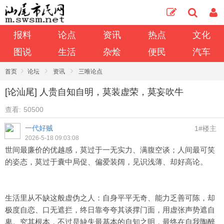
报料
论点
资讯
热点
文化
图说
生活
杂烩
便民
汽车
›
›
›
首页
论坛
资讯
三唯论点
[论汕尾] 人贵自知自明，莫装虚荣，莫妄吹牛
查看:
50500
一代好贼
1#楼主
2026-5-18 09:03:08
世间最廉价的优越感，莫过于一无实力、满腹空谈；人间最可笑
的姿态，莫过于囊中局促、偏爱装阔，见识浅薄、却好高论。
生活里从不缺这般虚伪之人：自身平平无奇、能力乏善可陈，却
极度自恋、口无遮拦，终日靠夸夸其谈撑门面，用虚张声势遮自
卑。究其根本，不过是缺失最基本的自知之明，最终在自我陶醉