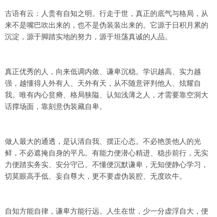
古语有云：人贵有自知之明。行走于世，真正的底气与格局，从
来不是嘴巴吹出来的，也不是伪装装出来的。它源于日积月累的
沉淀，源于脚踏实地的努力，源于坦荡真诚的人品。
真正优秀的人，向来低调内敛、谦卑沉稳。学识越高、实力越
强，越懂得人外有人、天外有天，从不随意评判他人、炫耀自
我。唯有内心贫瘠、格局狭隘、认知浅薄之人，才需要靠空洞大
话撑场面，靠刻意伪装藏自卑。
做人最大的通透，是认清自我、摆正心态。不必艳羡他人的光
鲜，不必遮掩自身的平凡。有能力便潜心精进、稳步前行，无实
力便踏实务实、安分守己。不懂便沉默谦卑，无知便静心学习，
切莫眼高手低、妄自尊大，更不要虚伪装腔、无度吹牛。
自知方能自律，谦卑方能行远。人生在世，少一分虚浮自大，便