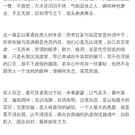
一瞥。不曾想，方才还滔滔不绝、气焰嚣张之人，瞬间神色窘
迫、手足无措，自知理亏之下，低头匆匆离去。
这一幕足以看透此类人的本质：所有狂妄与自恋皆是外强中干，
所有吹嘘与高调都是色厉内荏。他们心底无比清楚，自己所言皆
虚、一无所有，所谓的眼界、财力、格局，全是凭空捏造的假
象。只是长期沉溺虚荣，早已养成吹牛装腔的陋习，管不住浮躁
的口舌，放不下虚假的颜面。若非心中尚存一丝廉耻，也绝不会
因旁人一个淡然的眼神，便瞬间失态、落荒而逃。
世人百态，最可笑者莫过于此：本事寥寥，口气吞天；囊中羞
涩，偏装阔绰；见识浅陋，自诩高明。过度自恋，是认知最大的
盲区；无度吹嘘，是人格最深的缺陷。一个人最大的愚蠢，就是
看不清自我、认不清现实，困在自我编织的虚假优越感中，自欺
欺人、固步自封，最终贻笑大方。