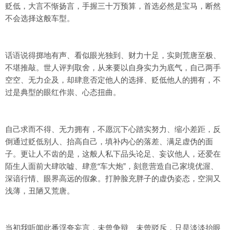
贬低，大言不惭扬言，手握三十万预算，首选必然是宝马，断然
不会选择这般车型。
话语说得掷地有声、看似眼光独到、财力十足，实则荒唐至极、
不堪推敲。世人评判取舍，从来要以自身实力为底气，自己两手
空空、无力企及，却肆意否定他人的选择、贬低他人的拥有，不
过是典型的眼红作祟、心态扭曲。
自己求而不得、无力拥有，不愿沉下心踏实努力、缩小差距，反
倒通过贬低别人、抬高自己，填补内心的落差、满足虚伪的面
子。更让人不齿的是，这般人私下品头论足、妄议他人，还爱在
陌生人面前大肆吹嘘、肆意“车大炮”，刻意营造自己家境优渥、
深谙行情、眼界高远的假象。打肿脸充胖子的虚伪姿态，空洞又
浅薄，丑陋又荒唐。
当初我听闻此番浮夸妄言，未曾争辩、未曾驳斥，只是淡淡抬眼