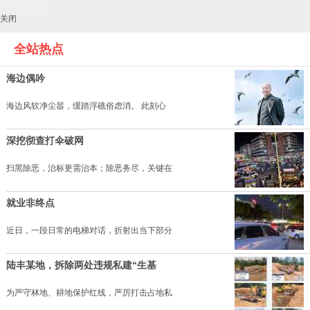
关闭
全站热点
海边偶吟
海边风软净尘嚣，缓踏浮礁俗虑消。 此刻心
深挖彻查打伞破网
扫黑除恶，治标更需治本；除恶务尽，关键在
就业非终点
近日，一段日常的电梯对话，折射出当下部分
陆丰某地，拆除两处违规私建“生基
为严守林地、耕地保护红线，严厉打击占地私