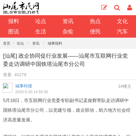
报料
论点
资讯
热点
文化
图说
生活
杂烩
便民
汽车
›
›
›
首页
论坛
资讯
城事报料
[汕尾] 政企协同促行业发展——汕尾市互联网行业党
委走访调研中国铁塔汕尾市分公司
查看:
45278
城事特搜
1#楼主
2026-5-20 14:50:30
5月18日，市互联网行业党委专职副书记孟俊辉带队走访调研中
国铁塔汕尾市分公司，以党建引领，政企联动，助力地方社会经
济高质量发展。