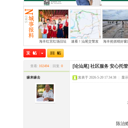
海丰红宫红场旧址
速看！汕尾交警发
海丰抢抓晴好窗
尾
[论汕尾]
社区服务 安心托管
查看:
102494
|
回复:
0
缘来缘去
发表于 2026-5-20 17:34:38
|
显
社区服
市
陈治赠 2026