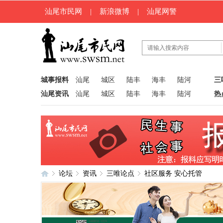
汕尾市民网
|
新浪微博
|
汕尾网警
城事报料
汕尾
城区
陆丰
海丰
陆河
三
汕尾资讯
汕尾
城区
陆丰
海丰
陆河
热
论坛
资讯
三唯论点
社区服务 安心托管
汕
»
›
›
›