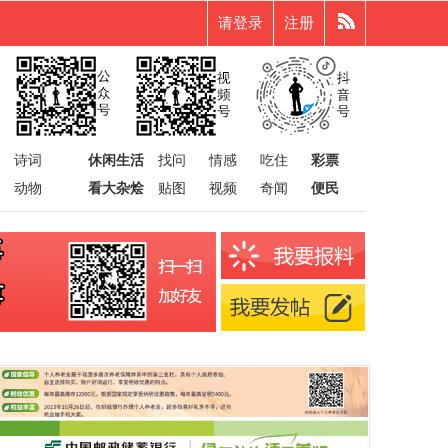
请登录
注册
诗词
休闲生活
找问
情感
吃住
彩票
动物
看大杂烩
贴图
视频
奇闻
便民