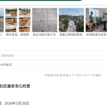
口
陆丰某地，拆除两
是合法的行政行为
海银公路临时限高
从销售源头抓安
[复制链接]
示全部楼层
本帖最后由 缘来缘去 于 2026-5-20 17:36 编辑
务
安心托管
年5月20日