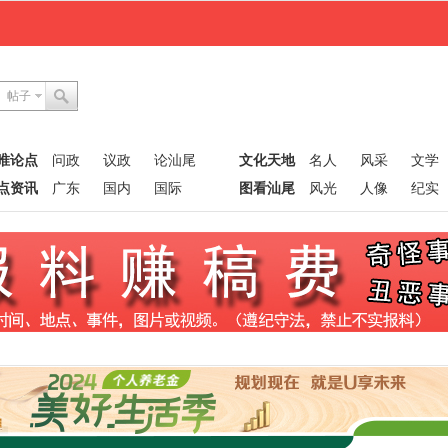
帖子
唯论点
问政
议政
论汕尾
文化天地
名人
风采
文学
点资讯
广东
国内
国际
图看汕尾
风光
人像
纪实