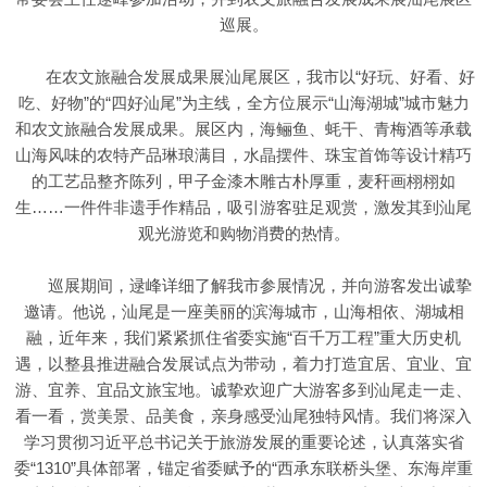
巡展。
在农文旅融合发展成果展汕尾展区，我市以“好玩、好看、好
吃、好物”的“四好汕尾”为主线，全方位展示“山海湖城”城市魅力
和农文旅融合发展成果。展区内，海鲡鱼、蚝干、青梅酒等承载
山海风味的农特产品琳琅满目，水晶摆件、珠宝首饰等设计精巧
的工艺品整齐陈列，甲子金漆木雕古朴厚重，麦秆画栩栩如
生……一件件非遗手作精品，吸引游客驻足观赏，激发其到汕尾
观光游览和购物消费的热情。
巡展期间，逯峰详细了解我市参展情况，并向游客发出诚挚
邀请。他说，汕尾是一座美丽的滨海城市，山海相依、湖城相
融，近年来，我们紧紧抓住省委实施“百千万工程”重大历史机
遇，以整县推进融合发展试点为带动，着力打造宜居、宜业、宜
游、宜养、宜品文旅宝地。诚挚欢迎广大游客多到汕尾走一走、
看一看，赏美景、品美食，亲身感受汕尾独特风情。我们将深入
学习贯彻习近平总书记关于旅游发展的重要论述，认真落实省
委“1310”具体部署，锚定省委赋予的“西承东联桥头堡、东海岸重