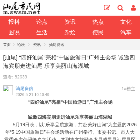
报料
论点
资讯
热点
文化
图说
生活
杂烩
便民
汽车
›
›
›
首页
论坛
资讯
汕尾资讯
[汕尾] “四好汕尾”亮相“中国旅游日”广州主会场 诚邀四
海宾朋走进汕尾 乐享美丽山海湖城
查看:
82639
汕尾资信
1#楼主
2026-5-21 10:10:49
“四好汕尾”亮相“中国旅游日”广州主会场
诚邀四海宾朋走进汕尾乐享美丽山海湖城
5月19日晚，以“乐享品质旅游，共赴美好山河”为主题的2026
年“5·19中国旅游日”主会场活动在广州举行。市委书记、市人大
常委会主任逯峰参加活动，并到农文旅融合发展成果展汕尾展区