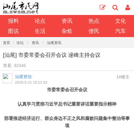
报料
论点
资讯
热点
文化
图说
生活
杂烩
便民
汽车
›
›
›
首页
论坛
资讯
汕尾资讯
[汕尾] 市委常委会召开会议 逯峰主持会议
查看:
82346
汕尾资信
1#楼主
2026-5-21 10:12:33
市委常委会召开会议
认真学习贯彻习近平总书记重要讲话重要指示精神
部署推进经济运行、群众身边不正之风和腐败问题集中整治等事
项