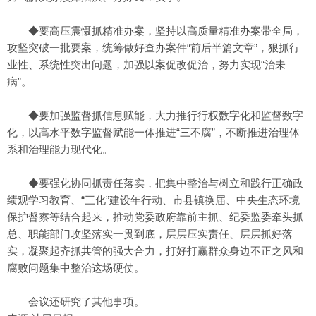
◆要高压震慑抓精准办案，坚持以高质量精准办案带全局，
攻坚突破一批要案，统筹做好查办案件“前后半篇文章”，狠抓行
业性、系统性突出问题，加强以案促改促治，努力实现“治未
病”。
◆要加强监督抓信息赋能，大力推行行权数字化和监督数字
化，以高水平数字监督赋能一体推进“三不腐”，不断推进治理体
系和治理能力现代化。
◆要强化协同抓责任落实，把集中整治与树立和践行正确政
绩观学习教育、“三化”建设年行动、市县镇换届、中央生态环境
保护督察等结合起来，推动党委政府靠前主抓、纪委监委牵头抓
总、职能部门攻坚落实一贯到底，层层压实责任、层层抓好落
实，凝聚起齐抓共管的强大合力，打好打赢群众身边不正之风和
腐败问题集中整治这场硬仗。
会议还研究了其他事项。